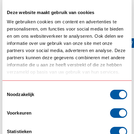
- Auf Lager, daher schneller Versand!
Deze website maakt gebruik van cookies
We gebruiken cookies om content en advertenties te
ERGÄNZENDE PRODUKTE
personaliseren, om functies voor social media te bieden
TURBO TRUCKPARTS
en om ons websiteverkeer te analyseren. Ook delen we
Schmutzfängerhalterungen
€135,00
informatie over uw gebruik van onze site met onze
für DAF XF Euro 6
partners voor social media, adverteren en analyse. Deze
Auf Lager
partners kunnen deze gegevens combineren met andere
informatie die u aan ze heeft verstrekt of die ze hebben
DAF
Schmutzfänger DAF
verzameld op basis van uw gebruik van hun services.
€28,00
(Stück)
Auf Lager
Toestemmingsselectie
Noodzakelijk
Amber daytime running lights
(3)
Amber DRL DAF
(1)
Voorkeuren
Amber DRL DAF XF
(1)
Daf amber DRL
(1)
DAF DRL
(2)
DAF Euro 6
(2)
Daf lovers Europe
(9)
Statistieken