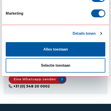
Dagrijverlichting DAF
(3)
DRL DAF CF
(1)
DRL DAF XF
(1)
Oranje daglampen DAF
(1)
Marketing
oranje dagrijverlichting Daf
(1)
EIGENSCHAFTEN
Details tonen
Alles toestaan
BENÖTIGEN SIE HILFE BEI DER RICHTIGEN WAHL?
UNSERE SPEZIALISTEN HELFEN IHNEN GERNE
WEITER!
Selectie toestaan
Eine Whatsapp senden
+31 (0) 348 20 0002