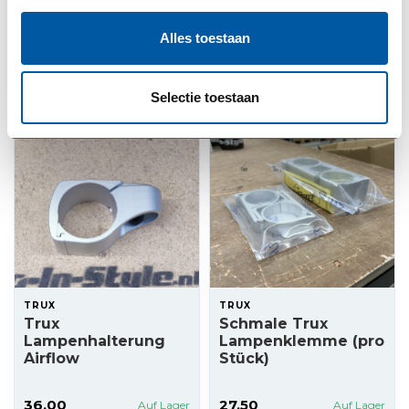
Alles toestaan
29,50
3.650,00
Auf Lager
Auf Lager
Produkt ansehen
Produkt ansehen
Selectie toestaan
TRUX
TRUX
Trux
Schmale Trux
Lampenhalterung
Lampenklemme (pro
Airflow
Stück)
36,00
27,50
Auf Lager
Auf Lager