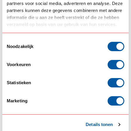
partners voor social media, adverteren en analyse. Deze
Hypro
Hypro
Frontschutzbügel
Frontschutzbügel
partners kunnen deze gegevens combineren met andere
Scania NG XL
Scania Serie R
informatie die u aan ze heeft verstrekt of die ze hebben
verzameld op basis van uw gebruik van hun services.
3.395,00
3.395,00
Backorder
Backorder
Toestemmingsselectie
Produkt ansehen
Produkt ansehen
Noodzakelijk
Voorkeuren
Statistieken
Marketing
TRUX
TRUX
Trux
Trux
Details tonen
Lampenhalterung
Frontschutzbügel
Scania Streamline