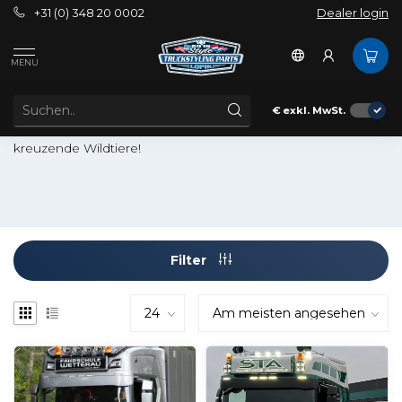
+31 (0) 348 20 0002
Dealer login
Außenbereich
Bullbars
Scania
MENU
FRONTSCHUTZBÜGELS FÜR SCANIA
Diese Frontschutzbügels verleihen Ihrem Auto ein robustes
€
exkl. MwSt.
Aussehen, aber vor allem sind sie sehr nützlich gegen
kreuzende Wildtiere!
Filter