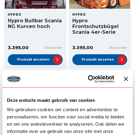
HYPRO
HYPRO
Hypro Bullbar Scania
Hypro
NG Kurven hoch
Frontschutzbügel
Scania 4er-Serie
3.395,00
3.395,00
Backorder
Backorder
Produkt ansehen
Produkt ansehen
Deze website maakt gebruik van cookies
We gebruiken cookies om content en advertenties te
personaliseren, om functies voor social media te bieden
en om ons websiteverkeer te analyseren. Ook delen we
informatie over uw gebruik van onze site met onze
HYPRO
HYPRO