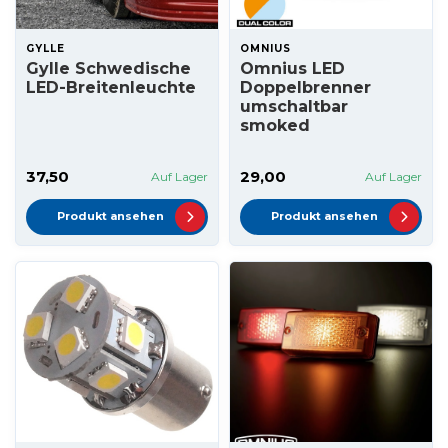
GYLLE
OMNIUS
Gylle Schwedische
Omnius LED
LED-Breitenleuchte
Doppelbrenner
umschaltbar
smoked
37,50
29,00
Auf Lager
Auf Lager
Produkt ansehen
Produkt ansehen