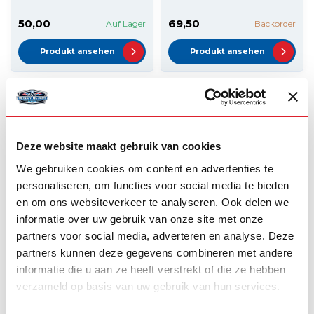
50,00
69,50
Auf Lager
Backorder
Produkt ansehen
Produkt ansehen
Deze website maakt gebruik van cookies
We gebruiken cookies om content en advertenties te
personaliseren, om functies voor social media te bieden
en om ons websiteverkeer te analyseren. Ook delen we
informatie over uw gebruik van onze site met onze
GYLLE
VOLVO
partners voor social media, adverteren en analyse. Deze
Gylle Schwedische
Montagerahmen für
Breitenlampe BOL
Doppelbrenner
partners kunnen deze gegevens combineren met andere
Volvo
informatie die u aan ze heeft verstrekt of die ze hebben
verzameld op basis van uw gebruik van hun services.
10,50
20,00
Auf Lager
Auf Lager