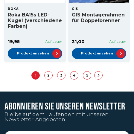
ROKA
GIS
Roka BA15s LED-
GIS Montagerahmen
Kugel (verschiedene
für Doppelbrenner
Farben)
19,95
21,00
Auf Lager
Auf Lager
Produkt ansehen
Produkt ansehen
1
2
3
4
5
ABONNIEREN SIE UNSEREN NEWSLETTER
Bleibe auf dem Laufenden mit unseren
Newsletter-Angeboten