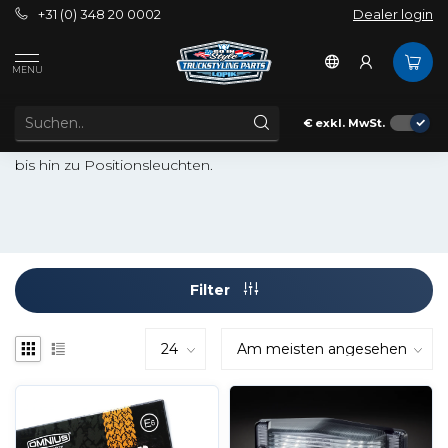
+31 (0) 348 20 0002
Dealer login
Außenbereich
Erleichterung
Konturbeleuchtung
MENU
KONTURBELEUCHTUNG
Hier finden Sie die schönsten Konturleuchten für Ihren
€
exkl. MwSt.
LKW. Von Seitenmarkierungsleuchten und Doppellampen
bis hin zu Positionsleuchten.
Filter