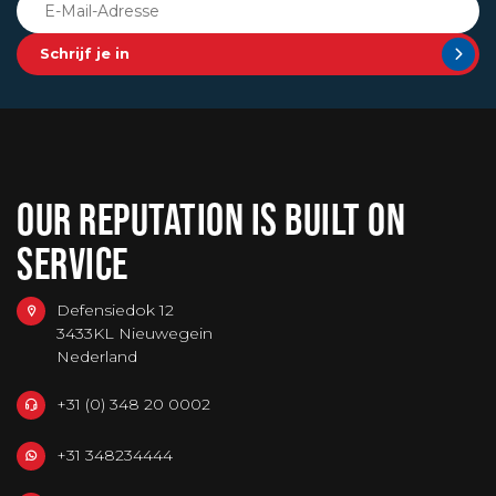
Schrijf je in
OUR REPUTATION IS BUILT ON
SERVICE
Defensiedok 12
3433KL Nieuwegein
Nederland
+31 (0) 348 20 0002
+31 348234444