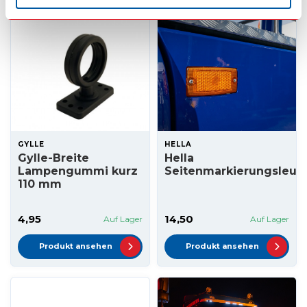
GYLLE
HELLA
Gylle-Breite
Hella
Lampengummi kurz
Seitenmarkierungsleuc
110 mm
4,95
14,50
Auf Lager
Auf Lager
Produkt ansehen
Produkt ansehen