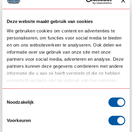
Scania NG gerade 34
Scania NG
cm mit Siberia LED-
Leiste
Deze website maakt gebruik van cookies
685,00
555,00
We gebruiken cookies om content en advertenties te
Auf Lager
Auf Lager
personaliseren, om functies voor social media te bieden
Produkt ansehen
Produkt ansehen
en om ons websiteverkeer te analyseren. Ook delen we
informatie over uw gebruik van onze site met onze
partners voor social media, adverteren en analyse. Deze
partners kunnen deze gegevens combineren met andere
informatie die u aan ze heeft verstrekt of die ze hebben
verzameld op basis van uw gebruik van hun services.
Toestemmingsselectie
Noodzakelijk
COLES CUSTOM
TRUCKSTYLE SWEDEN
Coles Custom
TSS Sonnenblende
Voorkeuren
Sonnenblende
Scania NG 30 cm
Mexicano