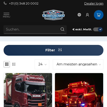
+31 (0) 348 20 0002
Dealer login
Außenbereich
Sonnenblenden
Schonen
NextGen
MENU
SCANIA NEXTGEN SONNENBLENDEN
€
exkl. MwSt.
Filter