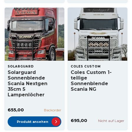
SOLARGUARD
COLES CUSTOM
Solarguard
Coles Custom 1-
Sonnenblende
teilige
Scania Nextgen
Sonnenblende
35cm 5
Scania NG
Lampenlöcher
655,00
Backorder
695,00
Nicht auf Lager
Produkt ansehen