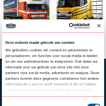
NGD XF / XG /
CF Space Cab
Deze website maakt gebruik van cookies
XG+
We gebruiken cookies om content en advertenties te
personaliseren, om functies voor social media te bieden
en om ons websiteverkeer te analyseren. Ook delen we
informatie over uw gebruik van onze site met onze
ABONNIEREN SIE UNSEREN NEWSLETTER
partners voor social media, adverteren en analyse. Deze
Bleibe auf dem Laufenden mit unseren
partners kunnen deze gegevens combineren met andere
Newsletter-Angeboten
informatie die u aan ze heeft verstrekt of die ze hebben
verzameld op basis van uw gebruik van hun services.
Toestemmingsselectie
Schrijf je in