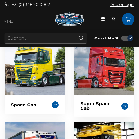
+31 (0) 348 20 0002
Dealer login
Außenbereich
Sonnenblenden
DAF
MENU
DAF SONNENBLENDEN
€
exkl. MwSt.
Super Space
Space Cab
Cab