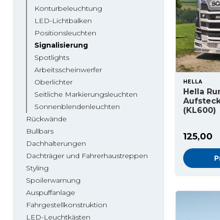
Konturbeleuchtung
LED-Lichtbalken
Positionsleuchten
Signalisierung
Spotlights
Arbeitsscheinwerfer
Oberlichter
HELLA
Hella R
Seitliche Markierungsleuchten
Aufstec
Sonnenblendenleuchten
(KL600)
Rückwände
Bullbars
125,00
Dachhalterungen
Dachträger und Fahrerhaustreppen
P
Styling
Spoilerwarnung
Auspuffanlage
Fahrgestellkonstruktion
LED-Leuchtkästen