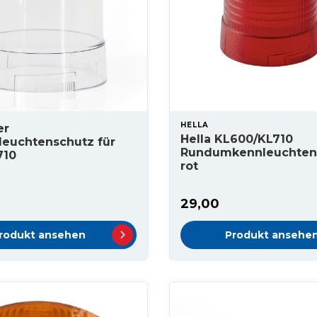
HELLA
er
Hella KL600/KL710
euchtenschutz für
Rundumkennleuchten
710
rot
29,00
rodukt ansehen
Produkt ansehe