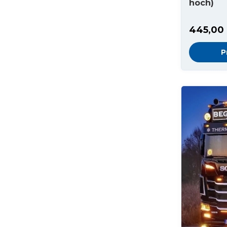
hoch)
445,00
P