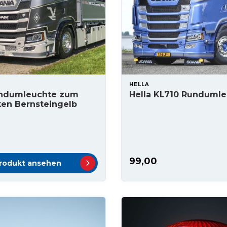
HELLA
undumleuchte zum
Hella KL710 Runduml
ken Bernsteingelb
99,00
rodukt ansehen