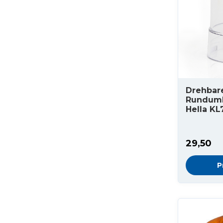
Drehbar
Runduml
Hella KL
29,50
P