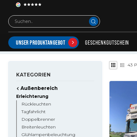
Außenbereich
Erleichterung
Signalisierung
SIGNALGEBUNG IN ALLEN FORMEN
Rundumleuchten, Rundumleuchtenbalken, Blitzleuchten un
GESCHENKGUTSCHEIN
UNSER PRODUKTANGEBOT
43
P
KATEGORIEN
Außenbereich
Erleichterung
Rückleuchten
Tagfahrlicht
Doppelbrenner
Breitenleuchten
Glühlampenbeleuchtung