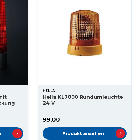
HELLA
mit
Hella KL7000 Rundumleuchte
ckung
24 V
99,00
n
Produkt ansehen