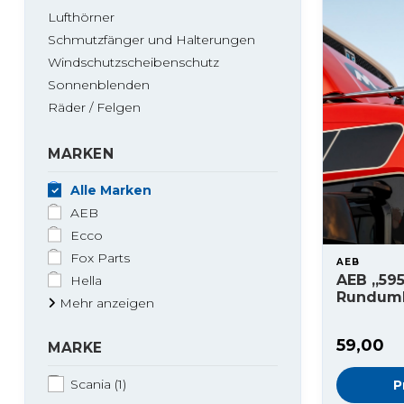
Lufthörner
Schmutzfänger und Halterungen
Windschutzscheibenschutz
Sonnenblenden
Räder / Felgen
MARKEN
Alle Marken
AEB
Ecco
Fox Parts
AEB
AEB „595
Hella
Runduml
Mehr anzeigen
59,00
MARKE
Scania
(1)
P