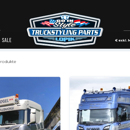
d Zubehör.
SALE
€
exkl. 
rodukte