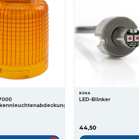
ROKA
L7000
LED-Blinker
kennleuchtenabdeckung
e
44,50