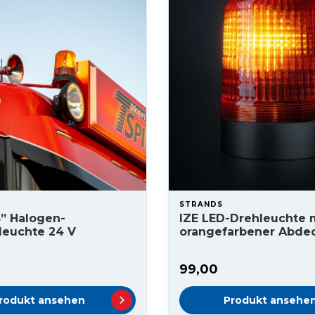
STRANDS
” Halogen-
IZE LED-Drehleuchte 
euchte 24 V
orangefarbener Abde
99,00
rodukt ansehen
Produkt ansehe