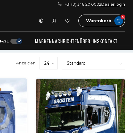
+31 (0) 348 20 0002
Dealer login
0
Warenkorb
MARKEN
NACHRICHTEN
ÜBER UNS
KONTAKT
MwSt.
Anzeigen: