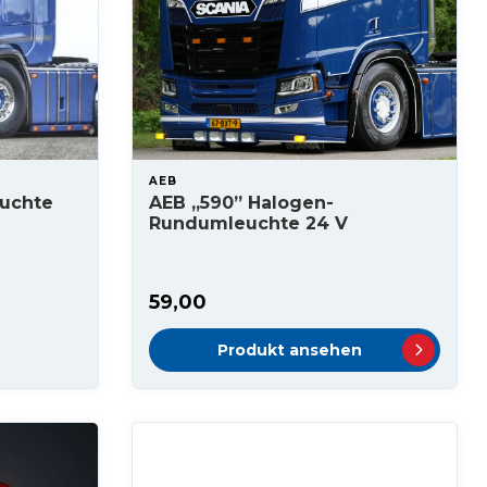
AEB
euchte
AEB „590” Halogen-
Rundumleuchte 24 V
59,00
Produkt ansehen