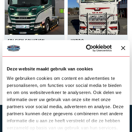
SRI SIGN SOLUTION
HYPRO
LED-Dreifachschild
Hypro
Frontschutzbügel
MAN 2021+
Deze website maakt gebruik van cookies
725,00
3.395,00
Auf Lager
Backorder
We gebruiken cookies om content en advertenties te
Produkt ansehen
Produkt ansehen
personaliseren, om functies voor social media te bieden
en om ons websiteverkeer te analyseren. Ook delen we
informatie over uw gebruik van onze site met onze
partners voor social media, adverteren en analyse. Deze
partners kunnen deze gegevens combineren met andere
ABONNIEREN SIE UNSEREN NEWSLETTER
informatie die u aan ze heeft verstrekt of die ze hebben
Bleibe auf dem Laufenden mit unseren
verzameld op basis van uw gebruik van hun services.