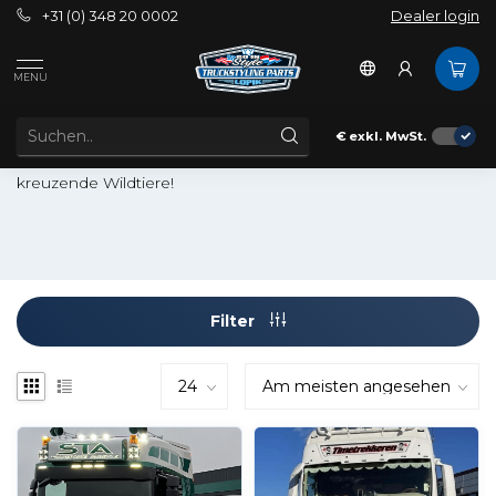
+31 (0) 348 20 0002
Dealer login
Außenbereich
Bullbars
MAN
MENU
FRONTSCHUTZBÜGELS MAN
Diese Frontschutzbügels verleihen Ihrem Auto ein robustes
€
exkl. MwSt.
Aussehen, aber vor allem sind sie sehr nützlich gegen
kreuzende Wildtiere!
Filter