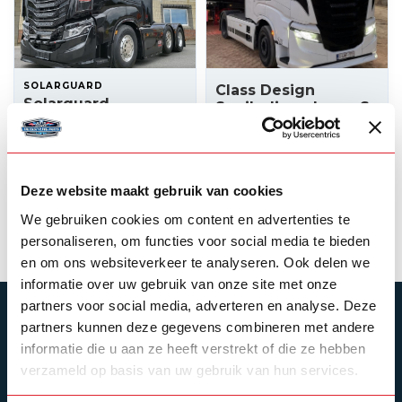
SOLARGUARD
Class Design
Solarguard
Spoilerlippe Iveco S-
Spoilerlippe Iveco S-
WAY
Way
575,00
515,00
Auf Lager
Auf Lager
Deze website maakt gebruik van cookies
We gebruiken cookies om content en advertenties te
Produkt ansehen
Produkt ansehen
personaliseren, om functies voor social media te bieden
en om ons websiteverkeer te analyseren. Ook delen we
informatie over uw gebruik van onze site met onze
partners voor social media, adverteren en analyse. Deze
ABONNIEREN SIE UNSEREN NEWSLETTER
partners kunnen deze gegevens combineren met andere
informatie die u aan ze heeft verstrekt of die ze hebben
Bleibe auf dem Laufenden mit unseren
Newsletter-Angeboten
verzameld op basis van uw gebruik van hun services.