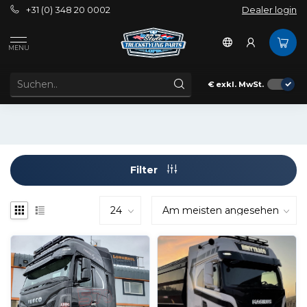
+31 (0) 348 20 0002
Dealer login
Außenbereich
Spoilerwarnung
Iveco
MENU
IVECO S-WAY UNTERBODENSPOILER
Spoilerwarnung für Iveco S-WAY
€
exkl. MwSt.
Filter