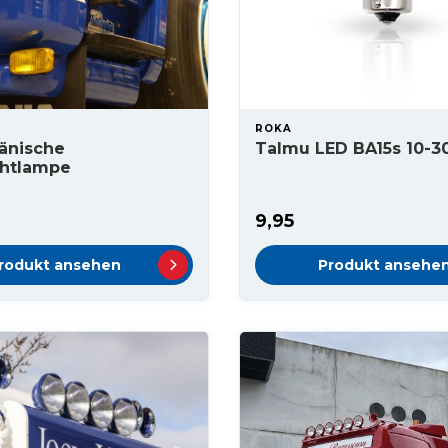
ROKA
änische
Talmu LED BA15s 10-3
chtlampe
9,95
rodukt ansehen
Produkt ansehe