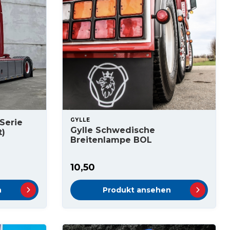
GYLLE
Serie
Gylle Schwedische
t)
Breitenlampe BOL
10,50
n
Produkt ansehen