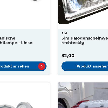
SIM
änische
Sim Halogenscheinwe
htlampe - Linse
rechteckig
32,00
rodukt ansehen
Produkt ansehe