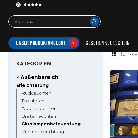
Außenbereich
Erleichterung
Glühlampenbel
GLÜHLAMPENBELEUCHTUNG
GESCHENKGUTSCHEIN
UNSER PRODUKTANGEBOT
53
P
KATEGORIEN
Außenbereich
Erleichterung
Rückleuchten
Tagfahrlicht
Doppelbrenner
Breitenleuchten
Glühlampenbeleuchtung
Konturbeleuchtung