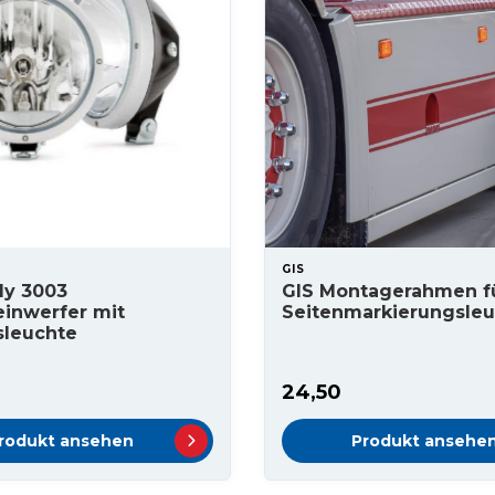
GIS
lly 3003
GIS Montagerahmen fü
einwerfer mit
Seitenmarkierungsle
sleuchte
24,50
rodukt ansehen
Produkt ansehe