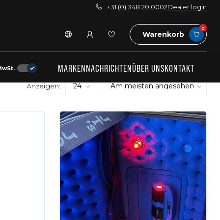
+31 (0) 348 20 0002
Dealer login
0
Warenkorb
MARKEN
NACHRICHTEN
ÜBER UNS
KONTAKT
MwSt.
Anzeigen: