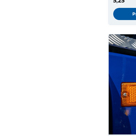
5,25
P