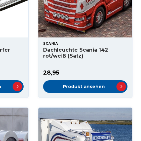
SCANIA
rfer
Dachleuchte Scania 142
rot/weiß (Satz)
28,95
n
Produkt ansehen