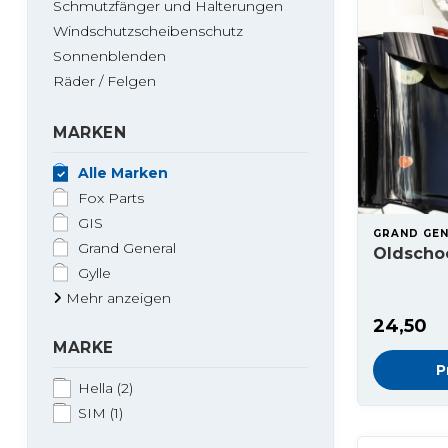
Schmutzfänger und Halterungen
Windschutzscheibenschutz
Sonnenblenden
Räder / Felgen
MARKEN
Alle Marken
Fox Parts
GIS
GRAND GE
Grand General
Oldscho
Gylle
Mehr anzeigen
24,50
MARKE
P
Hella
(2)
SIM
(1)