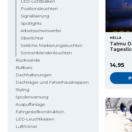
LED-Lichtbalken
Positionsleuchten
Signalisierung
Spotlights
Arbeitsscheinwerfer
Oberlichter
HELLA
Talmu D
Seitliche Markierungsleuchten
Tagesli
Sonnenblendenleuchten
Rückwände
14,95
Bullbars
Dachhalterungen
P
Dachträger und Fahrerhaustreppen
Styling
Spoilerwarnung
Auspuffanlage
Fahrgestellkonstruktion
LED-Leuchtkästen
Lufthörner