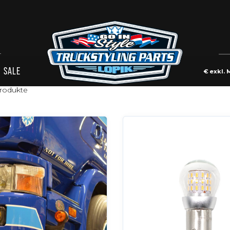
euchtung
SALE
€
exkl. 
rodukte