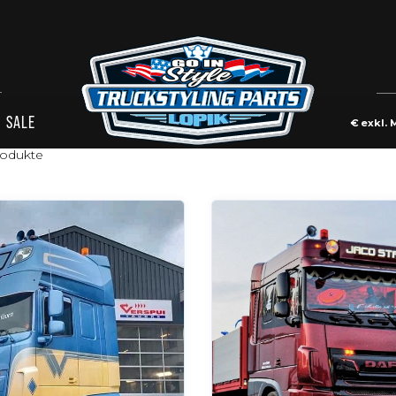
SALE
€
exkl. 
odukte