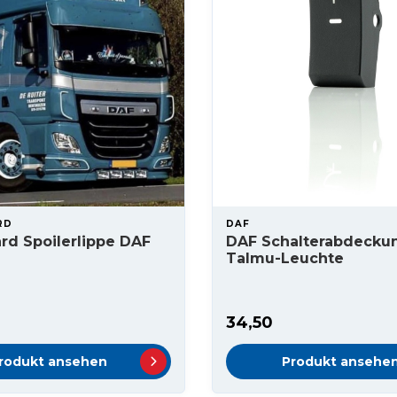
RD
DAF
rd Spoilerlippe DAF
DAF Schalterabdeckun
Talmu-Leuchte
34,50
rodukt ansehen
Produkt ansehe