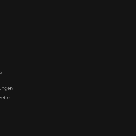
o
lungen
ettel