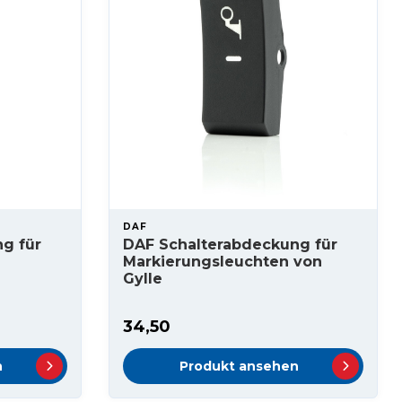
DAF
g für
DAF Schalterabdeckung für
Markierungsleuchten von
Gylle
34,50
n
Produkt ansehen