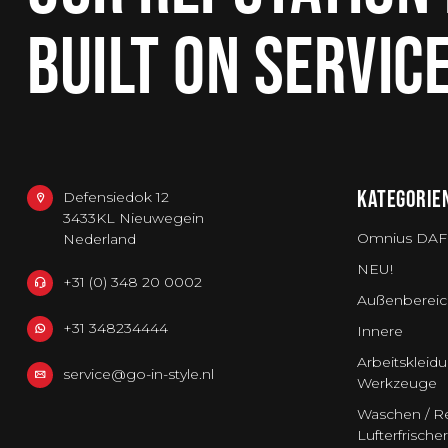
BUILT ON SERVIC
KATEGORIE
Defensiedok 12
3433KL Nieuwegein
Omnius DAF
Nederland
NEU!
+31 (0) 348 20 0002
Außenbereic
+31 348234444
Innere
Arbeitskleid
service@go-in-style.nl
Werkzeuge
Waschen / Re
Lufterfrischer