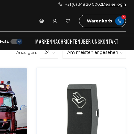
+31 (0) 348 20 0002
Dealer login
0
Warenkorb
MARKEN
NACHRICHTEN
ÜBER UNS
KONTAKT
MwSt.
Anzeigen: