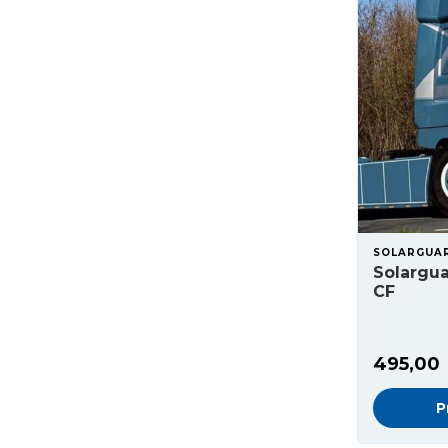
SOLARGUA
Solargua
CF
495,00
P