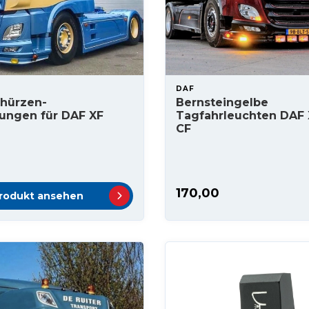
DAF
chürzen-
Bernsteingelbe
ungen für DAF XF
Tagfahrleuchten DAF
CF
170,00
rodukt ansehen