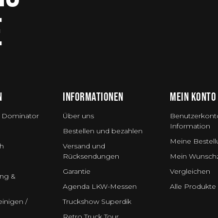
E
N
INFORMATIONEN
MEIN KONTO
 Dominator
Über uns
Benutzerkont
Information
Bestellen und bezahlen
Meine Bestel
h
Versand und
Rücksendungen
Mein Wunschz
Garantie
Vergleichen
ung &
Agenda LKW-Messen
Alle Produkte
inigen /
Truckshow Superdik
Retro Truck Tour