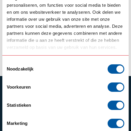
personaliseren, om functies voor social media te bieden
en om ons websiteverkeer te analyseren. Ook delen we
SOLARGUARD
Solarguard
informatie over uw gebruik van onze site met onze
Spoilerlippe MAN
partners voor social media, adverteren en analyse. Deze
TGX
partners kunnen deze gegevens combineren met andere
informatie die u aan ze heeft verstrekt of die ze hebben
595,00
Auf Lager
verzameld op basis van uw gebruik van hun services.
Produkt ansehen
Toestemmingsselectie
Noodzakelijk
Voorkeuren
ABONNIEREN SIE UNSEREN NEWSLETTER
Bleibe auf dem Laufenden mit unseren
Newsletter-Angeboten
Statistieken
Marketing