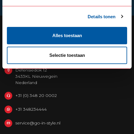
Schrijf je in
Details tonen
Alles toestaan
OUR REPUTATION IS BUILT ON
SERVICE
Selectie toestaan
Defensiedok 12
3433KL Nieuwegein
Nederland
+31 (0) 348 20 0002
+31 348234444
service@go-in-style.nl