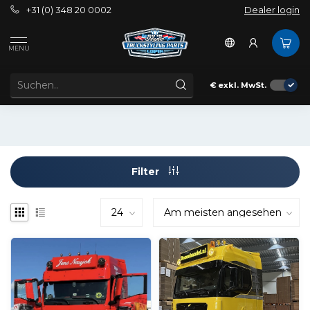
+31 (0) 348 20 0002
Dealer login
Außenbereich
Spoilerwarnung
MANN
MENU
MAN UNTER SPOILERN
Spoilerwarnung für MAN
€
exkl. MwSt.
Filter