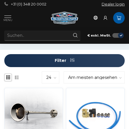
+31 (0) 348 20 0002
Dealer login
Außenbereich
Lufthörner
Grover
MENU
GROVER-LUFTHÖRNER
€
exkl. MwSt.
Filter