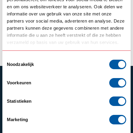
en om ons websiteverkeer te analyseren. Ook delen we
GROVER
GROVER
Grover-Stift
Grover-
informatie over uw gebruik van onze site met onze
Schlüsselanhänger
partners voor social media, adverteren en analyse. Deze
partners kunnen deze gegevens combineren met andere
6,95
4,50
Auf Lager
Auf Lager
informatie die u aan ze heeft verstrekt of die ze hebben
verzameld op basis van uw gebruik van hun services.
Produkt ansehen
Produkt ansehen
Toestemmingsselectie
Noodzakelijk
ABONNIEREN SIE UNSEREN NEWSLETTER
Voorkeuren
Bleibe auf dem Laufenden mit unseren
Newsletter-Angeboten
Statistieken
Marketing
Schrijf je in