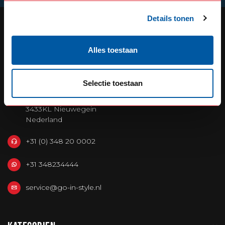
Details tonen
OUR REPUTATION IS BUILT ON
Alles toestaan
SERVICE
Selectie toestaan
Defensiedok 12
3433KL Nieuwegein
Nederland
+31 (0) 348 20 0002
+31 348234444
service@go-in-style.nl