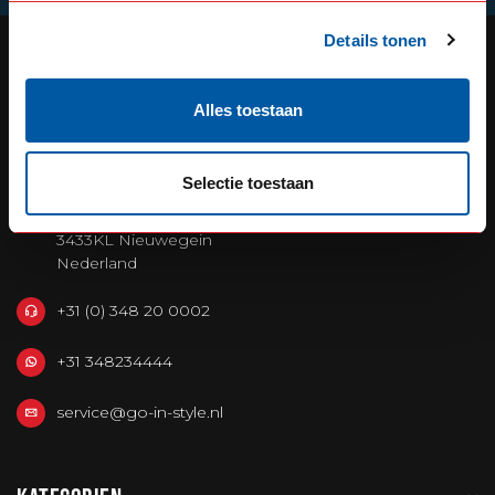
Details tonen
OUR REPUTATION IS BUILT ON
Alles toestaan
SERVICE
Selectie toestaan
Defensiedok 12
3433KL Nieuwegein
Nederland
+31 (0) 348 20 0002
+31 348234444
service@go-in-style.nl