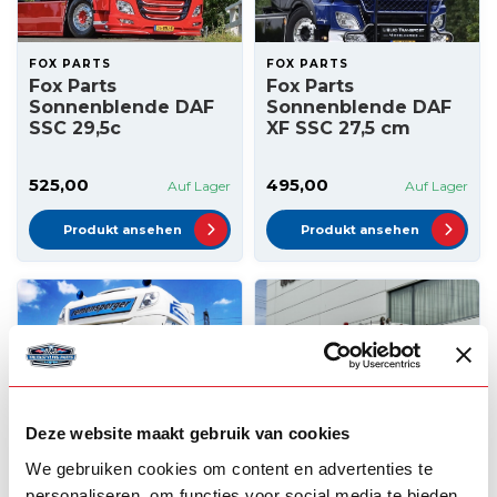
FOX PARTS
FOX PARTS
Fox Parts
Fox Parts
Sonnenblende DAF
Sonnenblende DAF
SSC 29,5c
XF SSC 27,5 cm
525,00
495,00
Auf Lager
Auf Lager
Produkt ansehen
Produkt ansehen
Deze website maakt gebruik van cookies
We gebruiken cookies om content en advertenties te
personaliseren, om functies voor social media te bieden