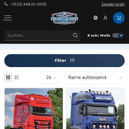
+31 (0) 348 20 0002
Dealer login
Außenbereich
Sonnenblenden
DAF
Super
Space Cab
MENU
DAF SUPER SPACE CAB SONNENBLENDEN
€
exkl. MwSt.
Filter