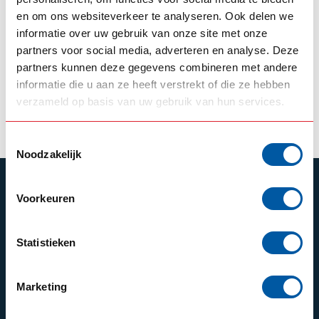
SOLARGUARD
VEPRO OY
en om ons websiteverkeer te analyseren. Ook delen we
Solarguard
Vepro
Sonnenblende DAF
Sonnenblende DAF
informatie over uw gebruik van onze site met onze
XF SSC
XF SSC
partners voor social media, adverteren en analyse. Deze
partners kunnen deze gegevens combineren met andere
450,00
345,00
Auf Lager
Backorder
informatie die u aan ze heeft verstrekt of die ze hebben
verzameld op basis van uw gebruik van hun services.
Produkt ansehen
Produkt ansehen
Toestemmingsselectie
Noodzakelijk
ABONNIEREN SIE UNSEREN NEWSLETTER
Voorkeuren
Bleibe auf dem Laufenden mit unseren
Newsletter-Angeboten
Statistieken
Marketing
Schrijf je in