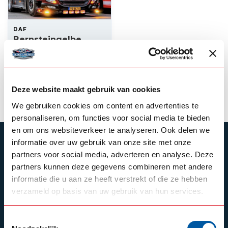
DAF
Bernsteingelbe
Tagfahrleuchten
DAF XF und CF
170,00
Nicht auf Lager
Deze website maakt gebruik van cookies
We gebruiken cookies om content en advertenties te
personaliseren, om functies voor social media te bieden
en om ons websiteverkeer te analyseren. Ook delen we
informatie over uw gebruik van onze site met onze
ABONNIEREN SIE UNSEREN NEWSLETTER
partners voor social media, adverteren en analyse. Deze
Bleibe auf dem Laufenden mit unseren
partners kunnen deze gegevens combineren met andere
Newsletter-Angeboten
informatie die u aan ze heeft verstrekt of die ze hebben
verzameld op basis van uw gebruik van hun services.
Toestemmingsselectie
Schrijf je in