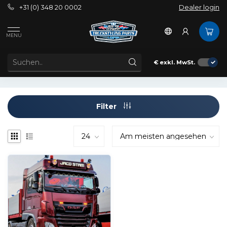
+31 (0) 348 20 0002
Dealer login
Schlagworte
DRL DAF XF
MENU
ARTIKEL MIT SCHLAGWORT DRL DAF XF
€
exkl. MwSt.
Filter