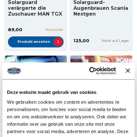
Solarguard
Solarguard-
verärgerte die
Augenbrauen Scania
Zuschauer MAN TGX
Nextgen
89,00
Backorder
125,00
Nicht auf Lager
Produkt ansehen
Deze website maakt gebruik van cookies
We gebruiken cookies om content en advertenties te
personaliseren, om functies voor social media te bieden
en om ons websiteverkeer te analyseren. Ook delen we
SOLARGUARD
TRUCKSTYLE SWEDEN
Solarguard
Augenbrauen Scania
informatie over uw gebruik van onze site met onze
Augenbrauen DAF
Xenon-Stil
partners voor social media, adverteren en analyse. Deze
NGD