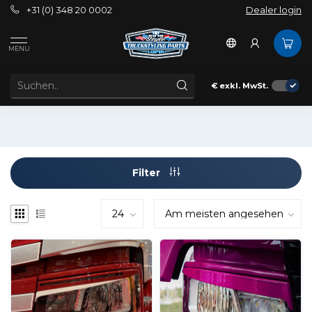
+31 (0) 348 20 0002
Dealer login
Außenbereich
Styling
Augenbrauen
MENU
AUGENBRAUEN
Augenbrauen für Lastkraftwagen
€
exkl. MwSt.
Filter