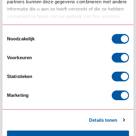
partners kunnen deze gegevens combineren met andere
informatie die u aan ze heeft verstrekt of die ze hebben
125,00
85,00
Auf Lager
Auf Lager
verzameld op basis van uw gebruik van hun services.
Produkt ansehen
Produkt ansehen
Toestemmingsselectie
Noodzakelijk
Voorkeuren
Statistieken
Marketing
VEPRO OY
SOLARGUARD
Vepro Augenbrauen
Solarguard blickt
DAF NGD
wütend auf den
Mercedes Actros
Details tonen
79,00
95,00
Auf Lager
Auf Lager