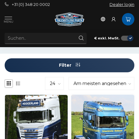
+31 (0) 348 20 0002
Dealer login
Außenbereich
Sonnenblenden
DAF
NGD XF /
XG / XG+
MENU
NEUE GENERATION DAF XF / XG / XG+
€
exkl. MwSt.
Filter