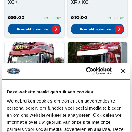
XG+
XF / XG
699,00
695,00
Auf Lager
Auf Lager
Produkt ansehen
Produkt ansehen
Deze website maakt gebruik van cookies
We gebruiken cookies om content en advertenties te
SOLARGUARD
FOX PARTS
Solarguard
Fox Parts
personaliseren, om functies voor social media te bieden
Sonnenblende DAF
Sonnenblende DAF
en om ons websiteverkeer te analyseren. Ook delen we
XG+ ohne
XF / XG 30 cm –
informatie over uw gebruik van onze site met onze
Halterungen
Flach
partners voor social media, adverteren en analyse. Deze