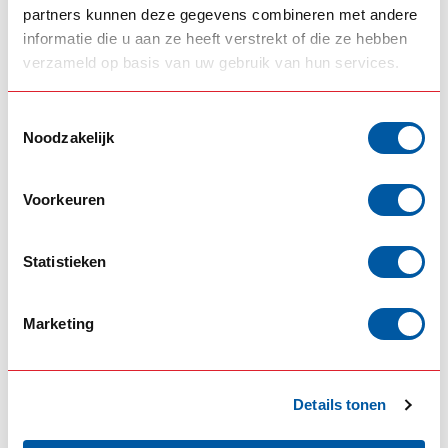
partners kunnen deze gegevens combineren met andere
495,00
545,00
Auf Lager
Auf Lager
informatie die u aan ze heeft verstrekt of die ze hebben
verzameld op basis van uw gebruik van hun services.
Produkt ansehen
Produkt ansehen
Toestemmingsselectie
Noodzakelijk
Voorkeuren
Statistieken
SOLARGUARD
FOX PARTS
Marketing
Solarguard
Fox Parts
Sonnenblende DAF
Sonnenblende DAF
XF / XG ohne
XD und XF
Halterungen
Flachdach
Details tonen
495,00
495,00
Auf Lager
Auf Lager