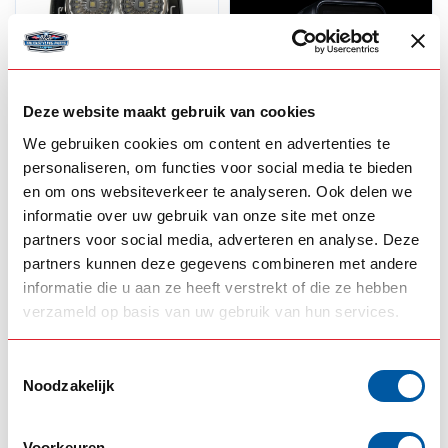
Deze website maakt gebruik van cookies
We gebruiken cookies om content en advertenties te
LAZER
STRANDS
personaliseren, om functies voor social media te bieden
Lazer Utility-25 LED-
Strands Siberia XP
en om ons websiteverkeer te analyseren. Ook delen we
Arbeitslampe 80 mm
Qube
informatie over uw gebruik van onze site met onze
partners voor social media, adverteren en analyse. Deze
99,50
83,50
Auf Lager
Backorder
partners kunnen deze gegevens combineren met andere
informatie die u aan ze heeft verstrekt of die ze hebben
Produkt ansehen
Produkt ansehen
verzameld op basis van uw gebruik van hun services.
Toestemmingsselectie
Noodzakelijk
Voorkeuren