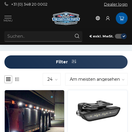
+31 (0) 348 20 0002
Dealer login
Außenbereich
Erleichterung
Arbeitsscheinwerfer
MENU
ARBEITSSCHEINWERFER
€
exkl. MwSt.
Filter