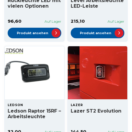
Rückleuchte LED mit
Level Arbeitsleuchte
vielen Optionen
LED-Leiste
96,60
215,10
Auf Lager
Auf Lager
Produkt ansehen
Produkt ansehen
LEDSON
LAZER
Ledson Raptor 15RF –
Lazer ST2 Evolution
Arbeitsleuchte
32,00
144,50
Auf Lager
Auf Lager