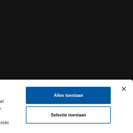
Alles toestaan
al
w
Selectie toestaan
trekt