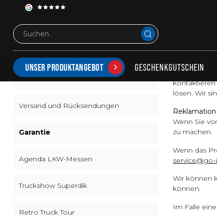
Garantie
GARANTIE
Über uns
Beschwerde
GESCHENKGUTSCHEIN
UNSER PRODUKTANGEBOT
Wir tun unse
Bestellen und bezahlen
kontaktieren
lösen. Wir si
Versand und Rücksendungen
Reklamation 
Wenn Sie vom
zu machen.
Garantie
Wenn das Pro
Agenda LKW-Messen
service@go-in
Wir können k
Truckshow Superdik
können.
Im Falle ein
Retro Truck Tour