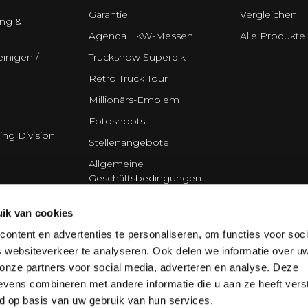
Garantie
Vergleichen
ung &
Agenda LKW-Messen
Alle Produkte
inigen /
Truckshow Superdik
Retro Truck Tour
Millionärs-Emblem
Fotoshoots
ing Division
Stellenangebote
Allgemeine
Geschäftsbedingungen
Disclaimer
ik van cookies
Datenschutzerklärung
ontent en advertenties te personaliseren, om functies voor soci
Cookie policy
 websiteverkeer te analyseren. Ook delen we informatie over u
Partner
 onze partners voor social media, adverteren en analyse. Deze
vens combineren met andere informatie die u aan ze heeft vers
d op basis van uw gebruik van hun services.