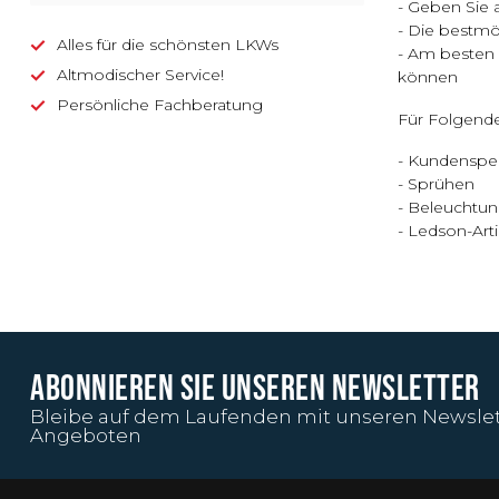
- Geben Sie 
- Die bestm
Alles für die schönsten LKWs
- Am besten 
Altmodischer Service!
können
Persönliche Fachberatung
Für Folgende
- Kundenspez
- Sprühen
- Beleuchtung
- Ledson-Arti
ABONNIEREN SIE UNSEREN NEWSLETTER
Bleibe auf dem Laufenden mit unseren Newslet
Angeboten