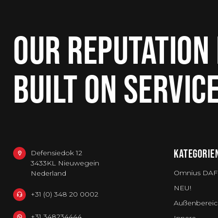
OUR REPUTATION 
BUILT ON SERVIC
KATEGORIE
Defensiedok 12
3433KL Nieuwegein
Omnius DAF
Nederland
NEU!
+31 (0) 348 20 0002
Außenbereic
+31 348234444