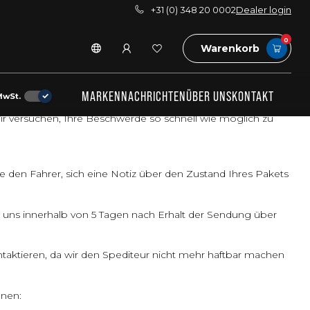
+31 (0) 348 20 0002
Dealer login
0
Warenkorb
MARKEN
NACHRICHTEN
ÜBER UNS
KONTAKT
MwSt.
st. Sollte es zu einer unerwarteten Beschwerde kommen,
Wir versuchen, Ihre Beschwerde so schnell wie möglich zu
e den Fahrer, sich eine Notiz über den Zustand Ihres Pakets
 uns innerhalb von 5 Tagen nach Erhalt der Sendung über
taktieren, da wir den Spediteur nicht mehr haftbar machen
onen: