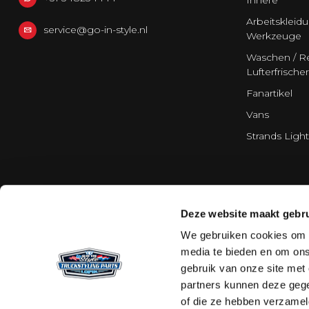
Innere
Arbeitskleid
service@go-in-style.nl
Werkzeuge
Waschen / Re
Lufterfrischer
Fanartikel
Vans
Strands Light
Deze website maakt gebru
We gebruiken cookies om c
media te bieden en om ons
gebruik van onze site met
partners kunnen deze gege
of die ze hebben verzamel