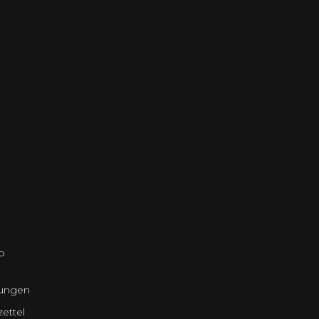
o
lungen
ettel