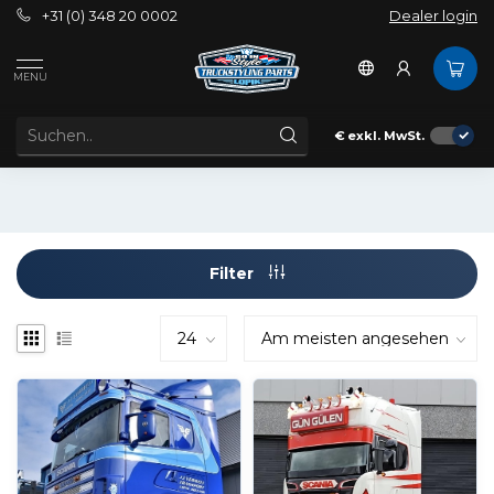
+31 (0) 348 20 0002
Dealer login
Außenbereich
Spoilerwarnung
Schonen
R-serie
MENU
SCANIA R-SERIE SPOILERLIPPEN
Spoilerlippen für Scania R-serie
€
exkl. MwSt.
Filter