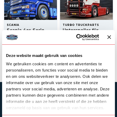
SCANIA
TURBO TRUCKPARTS
Scania 4er-Serie
Unterspoiler für
Front-Unterschutz
Scania R niedrige
(Polyester)
Stoßstange
550,00
430,00
Auf Lager
Auf Lager
Deze website maakt gebruik van cookies
We gebruiken cookies om content en advertenties te
Produkt ansehen
Produkt ansehen
personaliseren, om functies voor social media te bieden
en om ons websiteverkeer te analyseren. Ook delen we
informatie over uw gebruik van onze site met onze
partners voor social media, adverteren en analyse. Deze
ABONNIEREN SIE UNSEREN NEWSLETTER
partners kunnen deze gegevens combineren met andere
informatie die u aan ze heeft verstrekt of die ze hebben
Bleibe auf dem Laufenden mit unseren
Newsletter-Angeboten
verzameld op basis van uw gebruik van hun services.