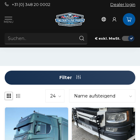
+31 (0) 348 20 0002
Dealer login
Außenbereich
Spoilerwarnung
Schonen
Nextgen
MENU
SCANIA NEXTGEN SPOILERLIPPEN
Spoilerlippen für Scania Nextgen
€
exkl. MwSt.
Filter