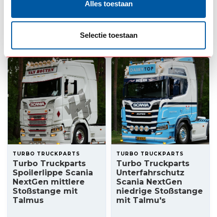
Lang mit Talmu's
Alles toestaan
495,00
Auf Lager
695,00
Nicht auf Lager
Selectie toestaan
Produkt ansehen
TURBO TRUCKPARTS
TURBO TRUCKPARTS
Turbo Truckparts
Turbo Truckparts
Spoilerlippe Scania
Unterfahrschutz
NextGen mittlere
Scania NextGen
Stoßstange mit
niedrige Stoßstange
Talmus
mit Talmu's