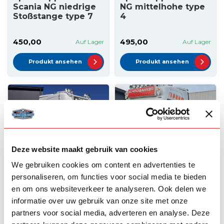
Scania NG niedrige
NG mittelhohe type
Stoßstange type 7
4
450,00
495,00
Auf Lager
Auf Lager
Produkt ansehen
Produkt ansehen
Deze website maakt gebruik van cookies
We gebruiken cookies om content en advertenties te
personaliseren, om functies voor social media te bieden
SOLARGUARD
SOLARGUARD
en om ons websiteverkeer te analyseren. Ook delen we
Solarguard
Solarguard
informatie over uw gebruik van onze site met onze
Spoilerlippe Scania
Unterfahrschutz
NG niedrige
Scania NG
partners voor social media, adverteren en analyse. Deze
Stoßstange type 5
Hochstoßstange Typ