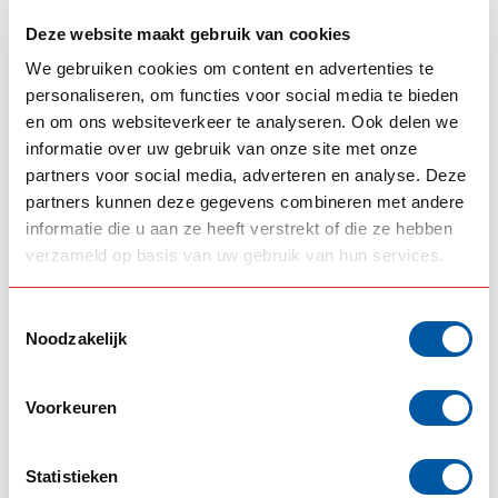
SCANIA
Deze website maakt gebruik van cookies
Satz mit Strings Scania
€299,00
Nextgen
We gebruiken cookies om content en advertenties te
Auf Lager
personaliseren, om functies voor social media te bieden
en om ons websiteverkeer te analyseren. Ook delen we
informatie over uw gebruik van onze site met onze
FOX PARTS
Fox Parts Boogie
partners voor social media, adverteren en analyse. Deze
€99,00
Steinschutzset Scania
partners kunnen deze gegevens combineren met andere
Auf Lager
informatie die u aan ze heeft verstrekt of die ze hebben
verzameld op basis van uw gebruik van hun services.
Chassis opbouw Scania
(15)
Chassis Protection
(1)
Toestemmingsselectie
Chassis Protector
(1)
Scania Boogie Axle
(2)
Noodzakelijk
Scania Boogie Protection
(1)
Scania Chassis
(1)
Scania Chassis Protection
(1)
Scania Danmark
(1)
Voorkeuren
Scania Nordic Edition
(1)
Scania Norway
(1)
Statistieken
Scania Sweden
(6)
Scania Twinsteer
(2)