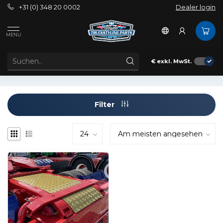
+31 (0) 348 20 0002
Dealer login
Schlagworte
Scania Nordic Edition
MENU
ARTIKEL MIT SCHLAGWORT SCANIA NORDIC EDITION
€
exkl. MwSt.
Filter