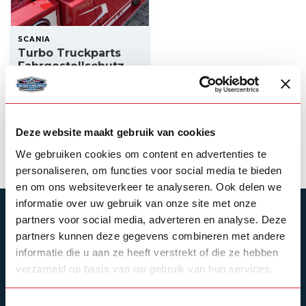
SCANIA
Turbo Truckparts
Fahrgestellschutz
aus Edelstahl Scania
310,00
Auf Lager
Deze website maakt gebruik van cookies
Produkt ansehen
We gebruiken cookies om content en advertenties te
personaliseren, om functies voor social media te bieden
en om ons websiteverkeer te analyseren. Ook delen we
informatie over uw gebruik van onze site met onze
ABONNIEREN SIE UNSEREN NEWSLETTER
partners voor social media, adverteren en analyse. Deze
partners kunnen deze gegevens combineren met andere
Bleibe auf dem Laufenden mit unseren
Newsletter-Angeboten
informatie die u aan ze heeft verstrekt of die ze hebben
verzameld op basis van uw gebruik van hun services.
Toestemmingsselectie