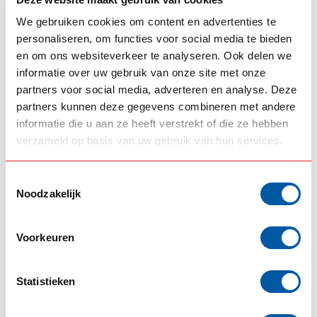
- triff deine Wahl für R oder Nextgen
We gebruiken cookies om content en advertenties te
personaliseren, om functies voor social media te bieden
ERGÄNZENDE PRODUKTE
en om ons websiteverkeer te analyseren. Ook delen we
SCANIA
informatie over uw gebruik van onze site met onze
Hornblasters Schalter
€98,00
partners voor social media, adverteren en analyse. Deze
Scania R / NG
partners kunnen deze gegevens combineren met andere
Auf Lager
informatie die u aan ze heeft verstrekt of die ze hebben
verzameld op basis van uw gebruik van hun services.
SCANIA
V8 Schalter für Scania R /
€98,00
NGS
Toestemmingsselectie
Auf Lager
Noodzakelijk
SCANIA
Fido Dido Schalter für
Voorkeuren
€98,00
Scania R / NGS
Auf Lager
Statistieken
Scania schakelaar
(28)
schakelaar Turkse fluit
(1)