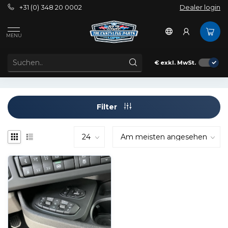
+31 (0) 348 20 0002
Dealer login
Schlagworte
Conversion unit
MENU
ARTIKEL MIT SCHLAGWORT CONVERSION UNIT
€
exkl. MwSt.
Filter