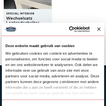
SPECIAL INTERIOR
Wechselsatz
Lenkradschalter
Scania NG
185,00
Auf Lager
Deze website maakt gebruik van cookies
Produkt ansehen
We gebruiken cookies om content en advertenties te
personaliseren, om functies voor social media te bieden
en om ons websiteverkeer te analyseren. Ook delen we
informatie over uw gebruik van onze site met onze
ABONNIEREN SIE UNSEREN NEWSLETTER
partners voor social media, adverteren en analyse. Deze
partners kunnen deze gegevens combineren met andere
Bleibe auf dem Laufenden mit unseren
Newsletter-Angeboten
informatie die u aan ze heeft verstrekt of die ze hebben
verzameld op basis van uw gebruik van hun services.
Toestemmingsselectie