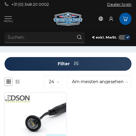
+31 (0) 348 20 0002
Dealer login
Schlagworte
Built in light
MENU
ARTIKEL MIT SCHLAGWORT BUILT IN LIGHT
€
exkl. MwSt.
Filter