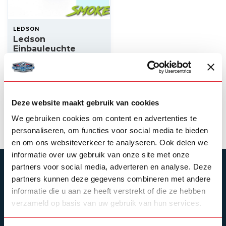
LEDSON
Ledson
Einbauleuchte
getönt 28 mm –
Xenonweiß
11,00
Auf Lager
Deze website maakt gebruik van cookies
Produkt ansehen
We gebruiken cookies om content en advertenties te
personaliseren, om functies voor social media te bieden
en om ons websiteverkeer te analyseren. Ook delen we
informatie over uw gebruik van onze site met onze
partners voor social media, adverteren en analyse. Deze
ABONNIEREN SIE UNSEREN NEWSLETTER
partners kunnen deze gegevens combineren met andere
Bleibe auf dem Laufenden mit unseren
informatie die u aan ze heeft verstrekt of die ze hebben
Newsletter-Angeboten
verzameld op basis van uw gebruik van hun services.