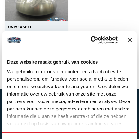
UNIVERSEEL
Nabe für 3-
Speichen-Lenkrad
250,00
Auf Lager
Deze website maakt gebruik van cookies
Produkt ansehen
We gebruiken cookies om content en advertenties te
personaliseren, om functies voor social media te bieden
en om ons websiteverkeer te analyseren. Ook delen we
informatie over uw gebruik van onze site met onze
ABONNIEREN SIE UNSEREN NEWSLETTER
partners voor social media, adverteren en analyse. Deze
partners kunnen deze gegevens combineren met andere
Bleibe auf dem Laufenden mit unseren
informatie die u aan ze heeft verstrekt of die ze hebben
Newsletter-Angeboten
verzameld op basis van uw gebruik van hun services.