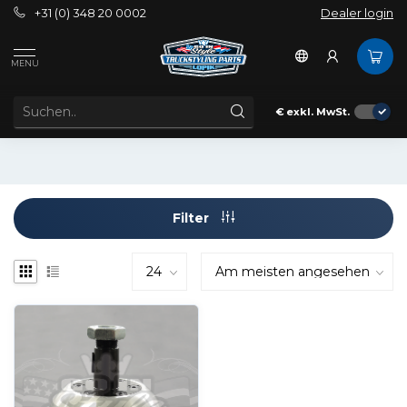
+31 (0) 348 20 0002
Dealer login
Schlagworte
Bring back the old times
MENU
ARTIKEL MIT SCHLAGWORT BRING BACK THE OLD
TIMES
€
exkl. MwSt.
Filter