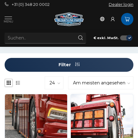
+31 (0) 348 20 0002
Dealer login
Schlagworte
Breedtelamp 12 volt
MENU
ARTIKEL MIT SCHLAGWORT BREEDTELAMP 12 VOLT
€
exkl. MwSt.
Filter