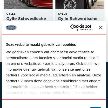
GYLLE
GYLLE
Gylle Schwedische
Gylle Schwedische
LED-Breitenleuchte
Breitenlampe BOL
37,50
10,50
Auf Lager
Auf Lager
Deze website maakt gebruik van cookies
Produkt ansehen
Produkt ansehen
We gebruiken cookies om content en advertenties te
personaliseren, om functies voor social media te bieden
en om ons websiteverkeer te analyseren. Ook delen we
informatie over uw gebruik van onze site met onze
ABONNIEREN SIE UNSEREN NEWSLETTER
partners voor social media, adverteren en analyse. Deze
Bleibe auf dem Laufenden mit unseren
partners kunnen deze gegevens combineren met andere
Newsletter-Angeboten
informatie die u aan ze heeft verstrekt of die ze hebben
verzameld op basis van uw gebruik van hun services.
Toestemmingsselectie
Schrijf je in