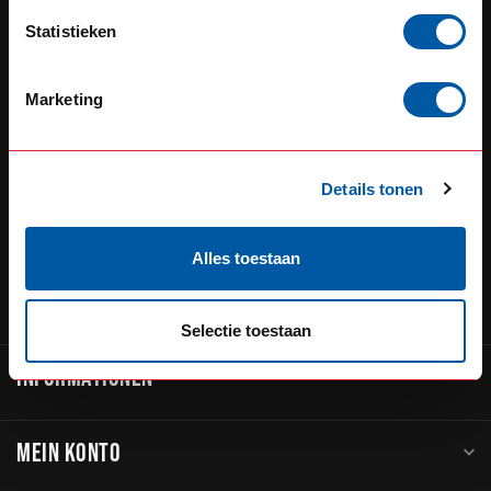
Defensiedok 12
Statistieken
3433KL Nieuwegein
Nederland
Marketing
+31 (0) 348 20 0002
+31 348234444
Details tonen
service@go-in-style.nl
Alles toestaan
KATEGORIEN
Selectie toestaan
INFORMATIONEN
MEIN KONTO