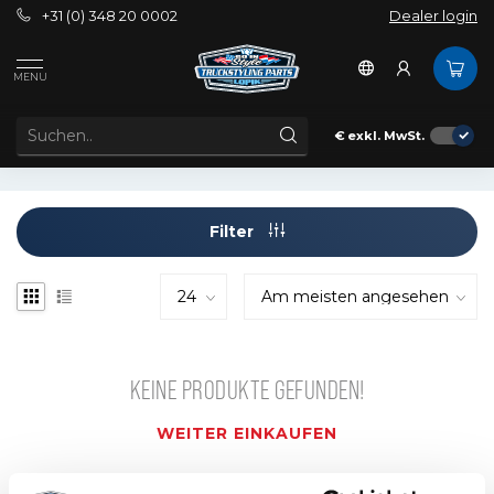
+31 (0) 348 20 0002
Dealer login
Schlagworte
Bolfitting
MENU
ARTIKEL MIT SCHLAGWORT BOLFITTING
€
exkl. MwSt.
Filter
KEINE PRODUKTE GEFUNDEN!
WEITER EINKAUFEN