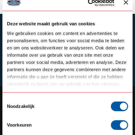
Deze website maakt gebruik van cookies
ABONNIEREN SIE UNSEREN NEWSLETTER
We gebruiken cookies om content en advertenties te
Bleibe auf dem Laufenden mit unseren
personaliseren, om functies voor social media te bieden
Newsletter-Angeboten
en om ons websiteverkeer te analyseren. Ook delen we
informatie over uw gebruik van onze site met onze
partners voor social media, adverteren en analyse. Deze
partners kunnen deze gegevens combineren met andere
Schrijf je in
informatie die u aan ze heeft verstrekt of die ze hebben
verzameld op basis van uw gebruik van hun services.
Toestemmingsselectie
Noodzakelijk
OUR REPUTATION IS BUILT ON
SERVICE
Voorkeuren