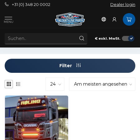
+31 (0) 348 20 0002
Dealer login
Schlagworte
4x4
MENU
ARTIKEL MIT SCHLAGWORT 4X4
€
exkl. MwSt.
Filter