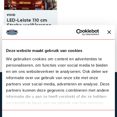
VIVID
LED-Leiste 110 cm
Strobo weiß/orange
1-reihig (4 cm hoch)
445,00
Auf Lager
Deze website maakt gebruik van cookies
Produkt ansehen
We gebruiken cookies om content en advertenties te
personaliseren, om functies voor social media te bieden
en om ons websiteverkeer te analyseren. Ook delen we
informatie over uw gebruik van onze site met onze
ABONNIEREN SIE UNSEREN NEWSLETTER
partners voor social media, adverteren en analyse. Deze
partners kunnen deze gegevens combineren met andere
Bleibe auf dem Laufenden mit unseren
Newsletter-Angeboten
informatie die u aan ze heeft verstrekt of die ze hebben
verzameld op basis van uw gebruik van hun services.
Toestemmingsselectie