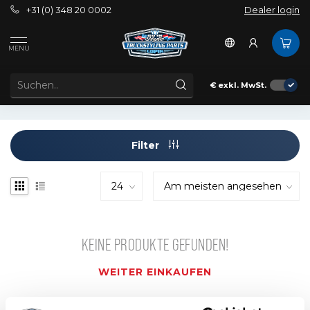
+31 (0) 348 20 0002
Dealer login
Schlagworte
+2023
MENU
ARTIKEL MIT SCHLAGWORT +2023
€
exkl. MwSt.
Filter
KEINE PRODUKTE GEFUNDEN!
WEITER EINKAUFEN