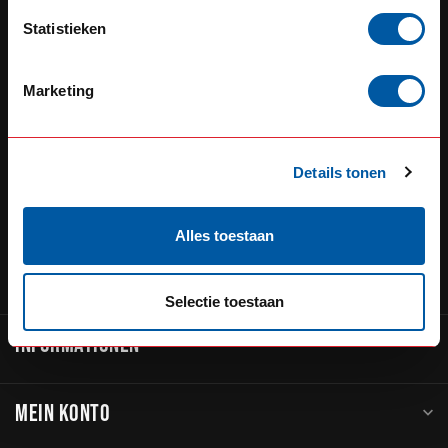
Defensiedok 12
Statistieken
3433KL Nieuwegein
Nederland
Marketing
+31 (0) 348 20 0002
+31 348234444
Details tonen
service@go-in-style.nl
Alles toestaan
KATEGORIEN
Selectie toestaan
INFORMATIONEN
MEIN KONTO