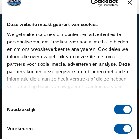
Deze website maakt gebruik van cookies
ABONNIEREN SIE UNSEREN NEWSLETTER
We gebruiken cookies om content en advertenties te
Bleibe auf dem Laufenden mit unseren
personaliseren, om functies voor social media te bieden
Newsletter-Angeboten
en om ons websiteverkeer te analyseren. Ook delen we
informatie over uw gebruik van onze site met onze
partners voor social media, adverteren en analyse. Deze
partners kunnen deze gegevens combineren met andere
Schrijf je in
informatie die u aan ze heeft verstrekt of die ze hebben
verzameld op basis van uw gebruik van hun services.
Toestemmingsselectie
Noodzakelijk
OUR REPUTATION IS BUILT ON
SERVICE
Voorkeuren