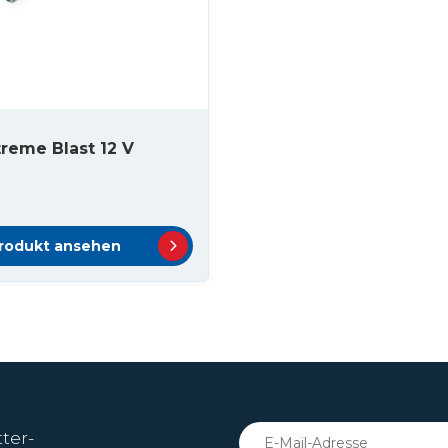
reme Blast 12 V
rodukt ansehen
ter-