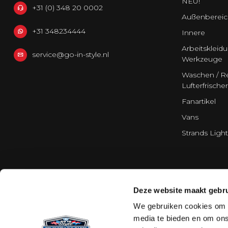
NEU!
+31 (0) 348 20 0002
Außenbereic
+31 348234444
Innere
Arbeitskleid
service@go-in-style.nl
Werkzeuge
Waschen / Re
Lufterfrischer
Fanartikel
Vans
Strands Light
Deze website maakt gebru
We gebruiken cookies om c
media te bieden en om ons