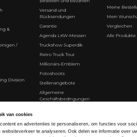
Bestellen und bezahlen
Meine Bestel
h
Versand und
Rücksendungen
Mein Wunschz
Garantie
Vergleichen
ung &
Agenda LKW-Messen
Alle Produkte
inigen /
Truckshow Superdik
Retro Truck Tour
Millionärs-Emblem
Fotoshoots
ing Division
Stellenangebote
Allgemeine
Geschäftsbedingungen
Disclaimer
ik van cookies
Datenschutzerklärung
ontent en advertenties te personaliseren, om functies voor soci
Cookie policy
 websiteverkeer te analyseren. Ook delen we informatie over u
Partner