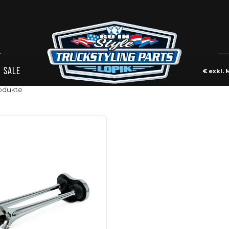
SALE
€
exkl. 
odukte