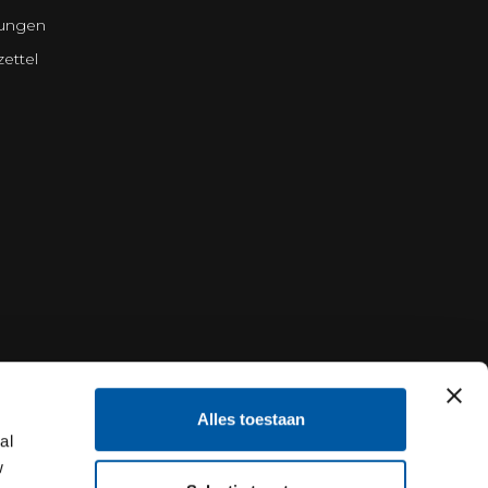
lungen
ettel
Alles toestaan
al
w