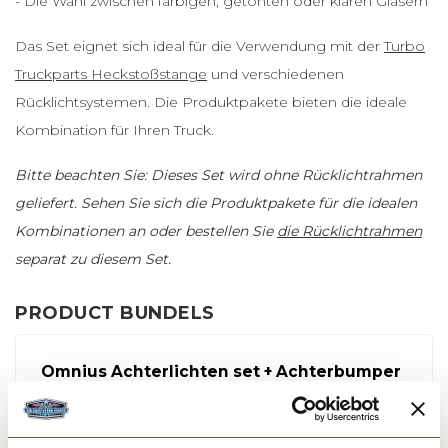
- Die Wahl zwischen farbigen, getönten oder klaren Gläsern
Das Set eignet sich ideal für die Verwendung mit der
Turbo
Truckparts Heckstoßstange
und verschiedenen
Rücklichtsystemen. Die Produktpakete bieten die ideale
Kombination für Ihren Truck.
Bitte beachten Sie: Dieses Set wird ohne Rücklichtrahmen
geliefert. Sehen Sie sich die Produktpakete für die idealen
Kombinationen an oder bestellen Sie
die Rücklichtrahmen
separat zu diesem Set.
PRODUCT BUNDELS
Omnius Achterlichten set + Achterbumper
+ Frames
Oldskool Rücklicht-Set, 16 Lampen
+
TTP Frame
Heckstoßstange mit Halterungen (Edelstahl)
+
4 x Dünner