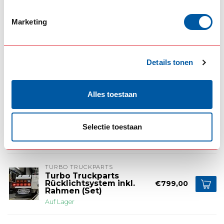
Optionen...
Marketing
Nicht auf Lager
€1.698,00
€1.698,00
Details tonen
ERGÄNZENDE PRODUKTE
Alles toestaan
TURBO TRUCKPARTS
TTP Frame
Heckstoßstange mit
€780,00
Selectie toestaan
Halterungen (Edelstahl)
Auf Lager
TURBO TRUCKPARTS
Turbo Truckparts
Rücklichtsystem inkl.
€799,00
Rahmen (Set)
Auf Lager