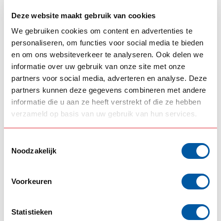
Rückleuchtenrahmen für 4 Izeled-Rückleuchten
Deze website maakt gebruik van cookies
We gebruiken cookies om content en advertenties te
+
+
personaliseren, om functies voor social media te bieden
en om ons websiteverkeer te analyseren. Ook delen we
informatie over uw gebruik van onze site met onze
partners voor social media, adverteren en analyse. Deze
Nicht auf Lager
partners kunnen deze gegevens combineren met andere
€2.036,00
€2.036,00
informatie die u aan ze heeft verstrekt of die ze hebben
verzameld op basis van uw gebruik van hun services.
Toestemmingsselectie
Omnius Achterlichten set + Taillight
Noodzakelijk
system Scania
Oldskool Rücklicht-Set, 16 Lampen
+
Turbo Truckparts
Rücklichtsystem inkl. Rahmen (Set)
Voorkeuren
+
Statistieken