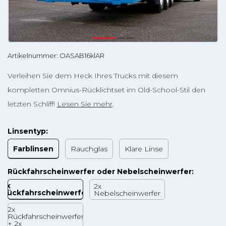
Artikelnummer: OASAB16klAR
Verleihen Sie dem Heck Ihres Trucks mit diesem
kompletten Omnius-Rücklichtset im Old-School-Stil den
letzten Schliff!
Lesen Sie mehr
.
Linsentyp:
Farblinsen
Rauchglas
Klare Linse
Rückfahrscheinwerfer oder Nebelscheinwerfer:
2x
2x
Rückfahrscheinwerfer
Nebelscheinwerfer
2x
Rückfahrscheinwerfer
+ 2x