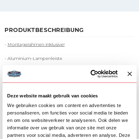
PRODUKTBESCHREIBUNG
-
Montagerahmen inklusive!
- Aluminium-Lampenleiste
- Gleitstützen
- Passend für Scania NG R/S-Serie
Deze website maakt gebruik van cookies
- Superleichtes und schlankes Design
We gebruiken cookies om content en advertenties te
personaliseren, om functies voor social media te bieden
- Abmessungen: 205,5 cm x 19 cm
en om ons websiteverkeer te analyseren. Ook delen we
informatie over uw gebruik van onze site met onze
partners voor social media, adverteren en analyse. Deze