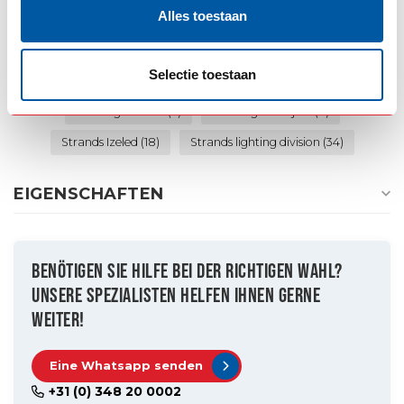
Alles toestaan
Achterlichten
(10)
Aluminium lampenlat
(3)
Selectie toestaan
GIS mounting frames
(3)
Izeled
(15)
Izeral
(3)
montageframes
(3)
Richtingaanwijzer
(6)
Strands Izeled
(18)
Strands lighting division
(34)
EIGENSCHAFTEN
BENÖTIGEN SIE HILFE BEI DER RICHTIGEN WAHL?
UNSERE SPEZIALISTEN HELFEN IHNEN GERNE
WEITER!
Eine Whatsapp senden
+31 (0) 348 20 0002