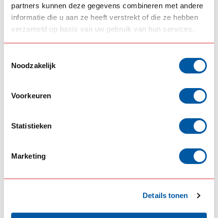
partners kunnen deze gegevens combineren met andere
ERGÄNZENDE PRODUKTE
informatie die u aan ze heeft verstrekt of die ze hebben
OMNIUS
verzameld op basis van uw gebruik van hun services.
LED-Blinker im alten Stil
€59,50
Auf Lager
Toestemmingsselectie
Noodzakelijk
OMNIUS
Rückfahrscheinwerfer im
alten Stil mit LED-
€59,50
Voorkeuren
Technologie
Auf Lager
Statistieken
OMNIUS
LED-Rücklicht/Bremslicht
€59,50
im alten Stil
Marketing
Auf Lager
OMNIUS
LED-Nebelscheinwerfer
Details tonen
€59,50
im alten Stil
Auf Lager