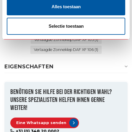
Alles toestaan
DAF XF 106
(1)
DAF Zonneklep
(11)
Goinstyle
(102)
Intercooling
(5)
Mooie zonneklep
(4)
Selectie toestaan
Superdikke zonneklep
(4)
Verlaagde zonneklep
(7)
Verlaagde Zonneklep DAF XF 105
(1)
Verlaagde Zonneklep DAF XF 106
(1)
EIGENSCHAFTEN
BENÖTIGEN SIE HILFE BEI DER RICHTIGEN WAHL?
UNSERE SPEZIALISTEN HELFEN IHNEN GERNE
WEITER!
Eine Whatsapp senden
+31 (0) 348 20 0002