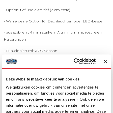
- Option: tief und extra tief (2 cm extra)
- Wähle deine Option für Dachleuchten oder LED-Leiste!
- aus stabilem, 4 mm starkem Aluminium, mit rostfreien
Halterungen
- Funktioniert mit ACC-Sensor!
- Einfach die schönste Sonnenblende auf dem Markt!
- Du kannst deine Sonnenblendenlampen auch direkt
Deze website maakt gebruik van cookies
bestellen:
alt
oder
neu
Typ
We gebruiken cookies om content en advertenties te
- Mit Löchern für Strahler ist für
Hella Jumbo 320
Lampen
personaliseren, om functies voor social media te bieden
en om ons websiteverkeer te analyseren. Ook delen we
ERGÄNZENDE PRODUKTE
informatie over uw gebruik van onze site met onze
partners voor social media, adverteren en analyse. Deze