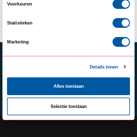
Voorkeuren
49,50
Auf Lager
Produkt ansehen
Statistieken
Marketing
ABONNIEREN SIE UNSEREN NEWSLETTER
Bleibe auf dem Laufenden mit unseren
Details tonen
Newsletter-Angeboten
Alles toestaan
Schrijf je in
Selectie toestaan