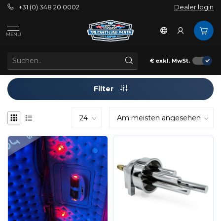
+31 (0) 348 20 0002
Dealer login
Marken
Grand General
MENU
€
exkl. MwSt.
Filter