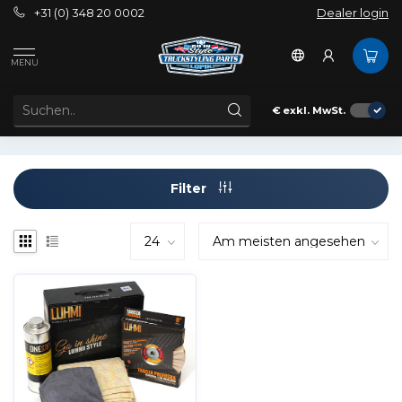
+31 (0) 348 20 0002
Dealer login
Schlagworte
1 step polishing box
MENU
ARTIKEL MIT SCHLAGWORT 1 STEP POLISHING BOX
€
exkl. MwSt.
Filter