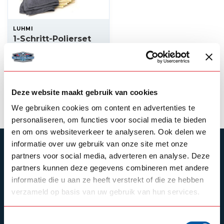
LUHMI
1-Schritt-Polierset
von Luhmi
59,00
Auf Lager
Deze website maakt gebruik van cookies
Produkt ansehen
We gebruiken cookies om content en advertenties te
personaliseren, om functies voor social media te bieden
en om ons websiteverkeer te analyseren. Ook delen we
informatie over uw gebruik van onze site met onze
ABONNIEREN SIE UNSEREN NEWSLETTER
partners voor social media, adverteren en analyse. Deze
Bleibe auf dem Laufenden mit unseren
partners kunnen deze gegevens combineren met andere
Newsletter-Angeboten
informatie die u aan ze heeft verstrekt of die ze hebben
verzameld op basis van uw gebruik van hun services.
Toestemmingsselectie
Schrijf je in