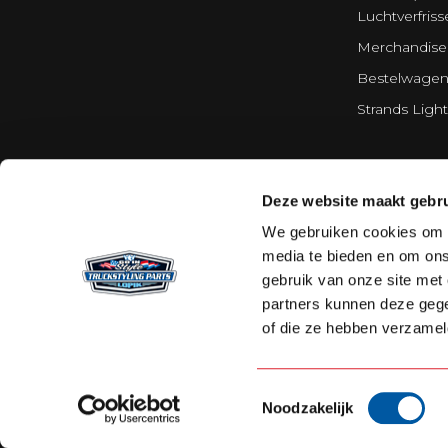
Luchtverfriss
Merchandise
Bestelwagen
Strands Light
Deze website maakt gebru
We gebruiken cookies om c
media te bieden en om ons
gebruik van onze site met
partners kunnen deze gege
of die ze hebben verzamel
Toestemmingsselectie
Noodzakelijk