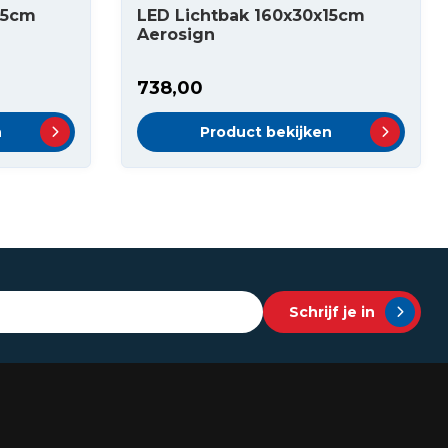
15cm
LED Lichtbak 160x30x15cm
Aerosign
738,00
n
Product bekijken
Schrijf je in