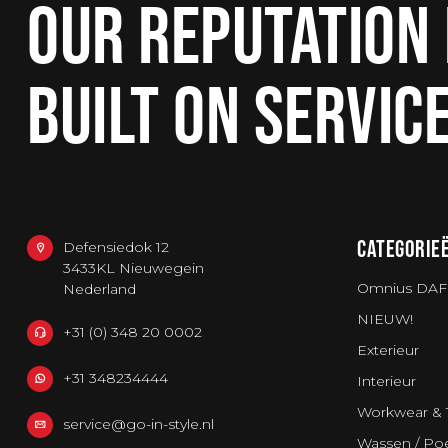
OUR REPUTATION 
BUILT ON SERVIC
CATEGORIE
Defensiedok 12
3433KL Nieuwegein
Omnius DAF
Nederland
NIEUW!
+31 (0) 348 20 0002
Exterieur
+31 348234444
Interieur
Workwear & 
service@go-in-style.nl
Wassen / Poe