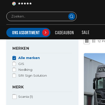
Tags
Lichtbak
PRODUCTEN GETAGD MET LICHTBAK
SALE
CADEAUBON
ONS ASSORTIMENT
12
Pr
MERKEN
Alle merken
GIS
Nedking
SRI Sign Solution
MERK
Scania
(1)