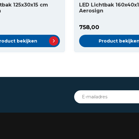
tbak 125x30x15 cm
LED Lichtbak 160x40x
n
Aerosign
758,00
roduct bekijken
Product bekijke