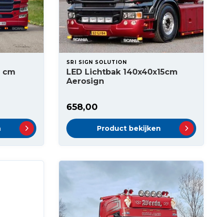
SRI SIGN SOLUTION
8 cm
LED Lichtbak 140x40x15cm
Aerosign
658,00
n
Product bekijken