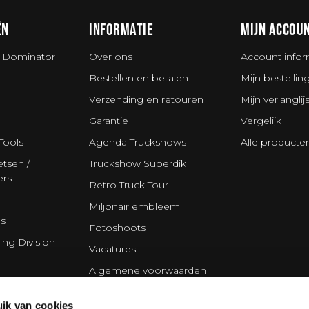
ËN
INFORMATIE
MIJN ACCOU
 Dominator
Over ons
Account infor
Bestellen en betalen
Mijn bestellin
Verzending en retouren
Mijn verlanglijs
Garantie
Vergelijk
Tools
Agenda Truckshows
Alle producte
tsen /
Truckshow Superdik
ers
Retro Truck Tour
Miljonair embleem
s
Fotoshoots
ing Division
Vacatures
Algemene voorwaarden
Disclaimer
ik van cookies