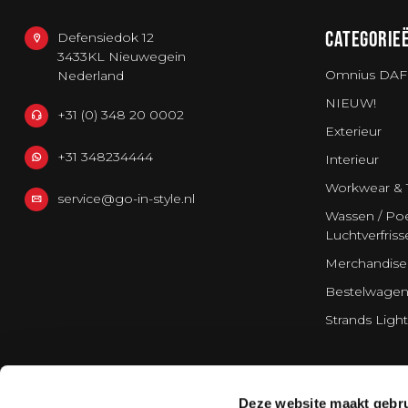
CATEGORIE
Defensiedok 12
3433KL Nieuwegein
Omnius DAF
Nederland
NIEUW!
+31 (0) 348 20 0002
Exterieur
+31 348234444
Interieur
Workwear & 
service@go-in-style.nl
Wassen / Poe
Luchtverfriss
Merchandise
Bestelwagen
Strands Light
Deze website maakt gebru