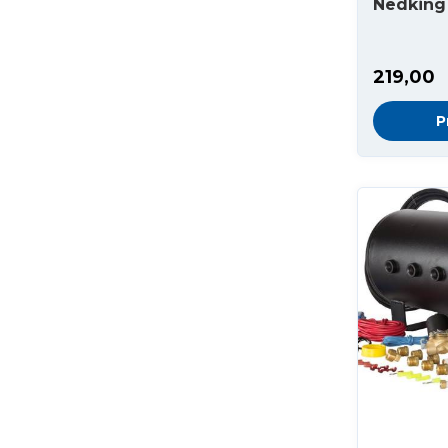
Nedking
219,00
P