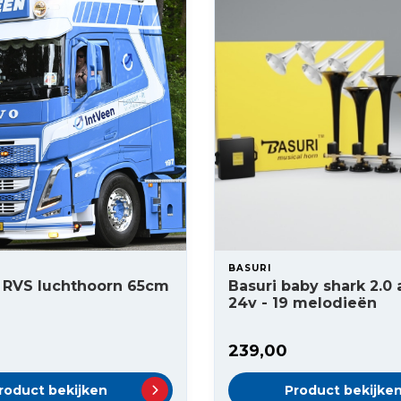
BASURI
 RVS luchthoorn 65cm
Basuri baby shark 2.0 
24v - 19 melodieën
239,00
roduct bekijken
Product bekijke