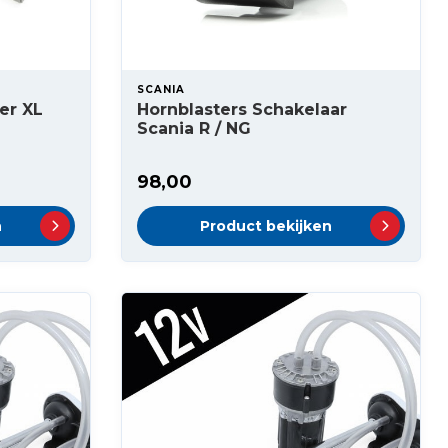
SCANIA
er XL
Hornblasters Schakelaar
Scania R / NG
98,00
n
Product bekijken