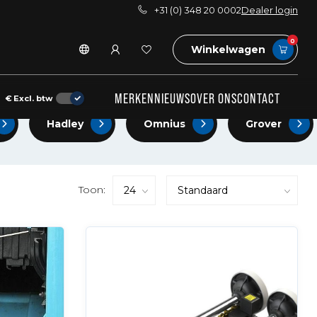
+31 (0) 348 20 0002
Dealer login
0
Winkelwagen
MERKEN
NIEUWS
OVER ONS
CONTACT
€
Excl. btw
Hadley
Omnius
Grover
Toon: