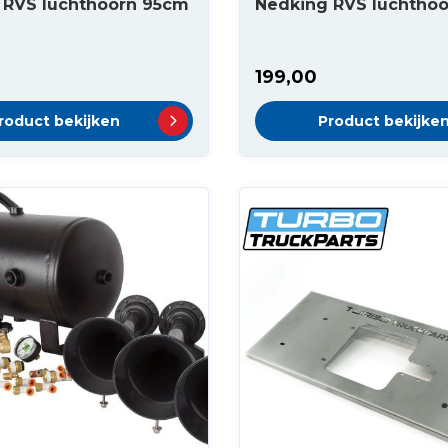
 RVS luchthoorn 95cm
Nedking RVS luchtho
199,00
roduct bekijken
Product bekijke