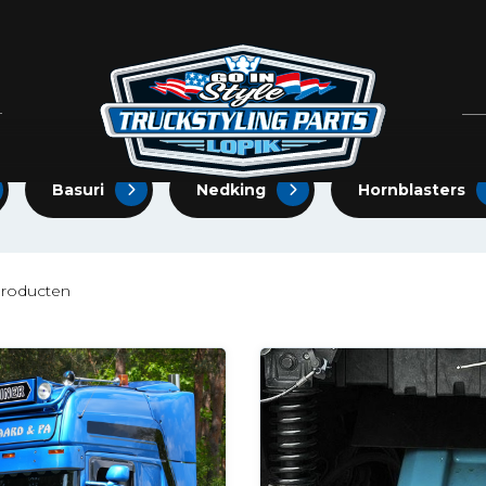
DE MARKT!
s op de markt!
Basuri
Nedking
Hornblasters
roducten