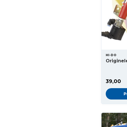
HI-DO
Originel
39,00
P