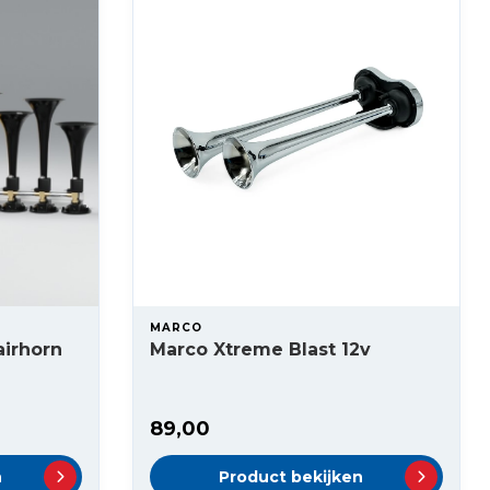
MARCO
airhorn
Marco Xtreme Blast 12v
89,00
n
Product bekijken