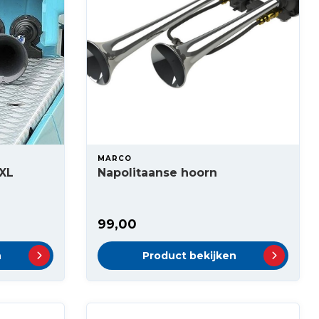
MARCO
 XL
Napolitaanse hoorn
99,00
n
Product bekijken