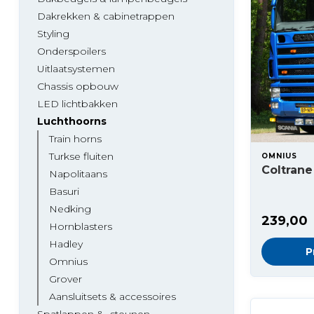
Dakrekken & cabinetrappen
Styling
Onderspoilers
Uitlaatsystemen
Chassis opbouw
LED lichtbakken
Luchthoorns
Train horns
Turkse fluiten
OMNIUS
Coltrane
Napolitaans
Basuri
Nedking
239,00
Hornblasters
Hadley
P
Omnius
Grover
Aansluitsets & accessoires
Spatlappen & -steunen