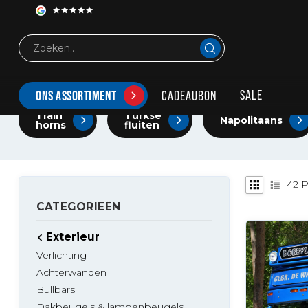
Exterieur
Luchthoorns
ONZE SELECTIE VAN DE BESTE LUCHTHOORNS OP 
Hier vind je een selectie van de beste en hardste luchthoorn
SALE
CADEAUBON
ONS ASSORTIMENT
Train
Turkse
Napolitaans
horns
fluiten
42
P
CATEGORIEËN
Exterieur
Verlichting
Achterwanden
Bullbars
Dakbeugels & lampenbeugels