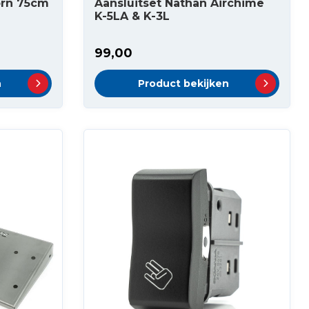
orn 75cm
Aansluitset Nathan Airchime
K-5LA & K-3L
99,00
n
Product bekijken