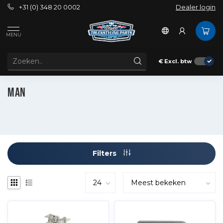
+31 (0) 348 20 0002
Dealer login
MENU
€
Excl. btw
Interieur
Schakelaars
MAN
MAN
Filters