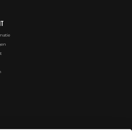
NT
matie
gen
t
n