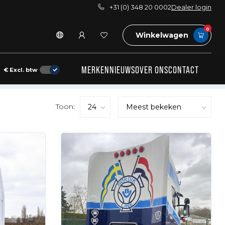
+31 (0) 348 20 0002
Dealer login
0
Winkelwagen
MERKEN
NIEUWS
OVER ONS
CONTACT
€
Excl. btw
Toon: