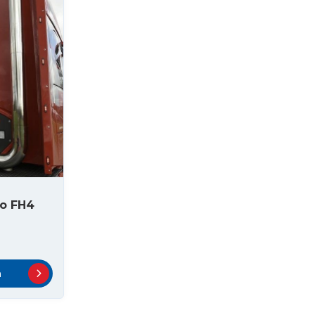
vo FH4
n