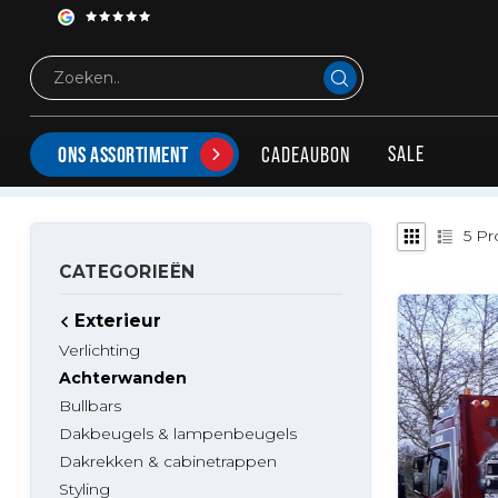
Exterieur
Achterwanden
POLYESTER ACHTERWANDEN VOOR SCANIA R & NE
Deze achterwanden worden compleet met steunen geleverd 
SALE
CADEAUBON
ONS ASSORTIMENT
5
Pr
CATEGORIEËN
Exterieur
Verlichting
Achterwanden
Bullbars
Dakbeugels & lampenbeugels
Dakrekken & cabinetrappen
Styling