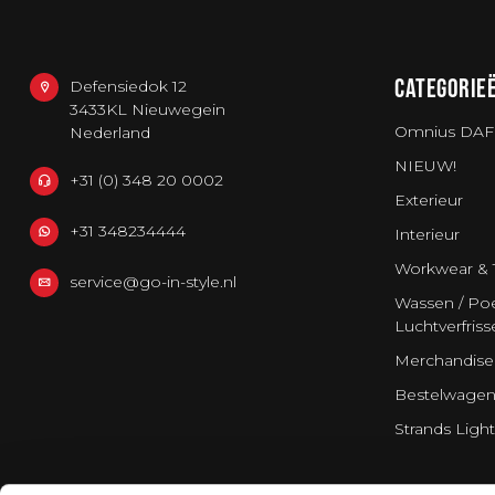
CATEGORIE
Defensiedok 12
3433KL Nieuwegein
Omnius DAF
Nederland
NIEUW!
+31 (0) 348 20 0002
Exterieur
+31 348234444
Interieur
Workwear & 
service@go-in-style.nl
Wassen / Poe
Luchtverfriss
Merchandise
Bestelwagen
Strands Light