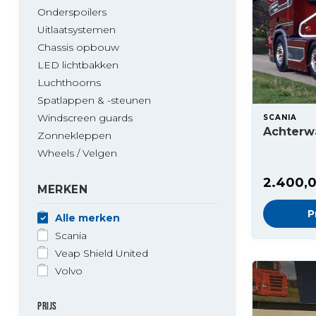
Onderspoilers
Uitlaatsystemen
Chassis opbouw
LED lichtbakken
Luchthoorns
Spatlappen & -steunen
Windscreen guards
SCANIA
Achterw
Zonnekleppen
Wheels / Velgen
2.400,
MERKEN
P
Alle merken
Scania
Veap Shield United
Volvo
PRIJS