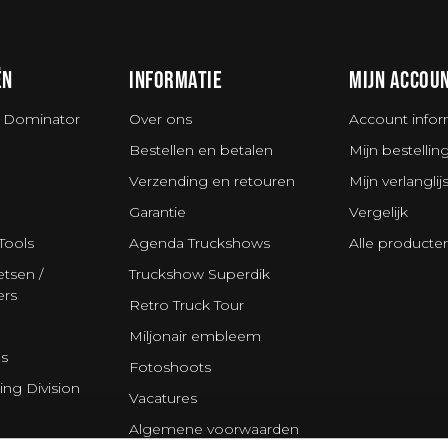
ËN
INFORMATIE
MIJN ACCOU
 Dominator
Over ons
Account infor
Bestellen en betalen
Mijn bestellin
Verzending en retouren
Mijn verlanglijs
Garantie
Vergelijk
Tools
Agenda Truckshows
Alle producte
tsen /
Truckshow Superdik
ers
Retro Truck Tour
Miljonair embleem
s
Fotoshoots
ing Division
Vacatures
Algemene voorwaarden