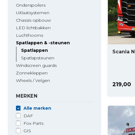
Onderspoilers
Uitlaatsystemen
Chassis opbouw
LED lichtbakken
Luchthoorns
Spatlappen & -steunen
Spatlappen
Scania N
Spatlapsteunen
Windscreen guards
Zonnekleppen
Wheels / Velgen
219,00
MERKEN
Alle merken
DAF
Fox Parts
GIS