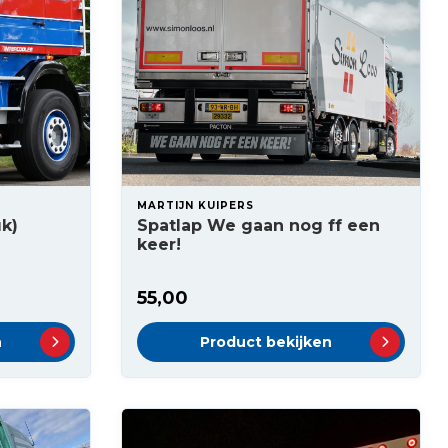
MARTIJN KUIPERS
uk)
Spatlap We gaan nog ff een
keer!
55,00
n
Product bekijken