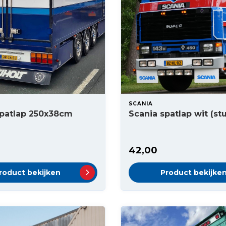
SCANIA
Spatlap 250x38cm
Scania spatlap wit (st
42,00
roduct bekijken
Product bekijke