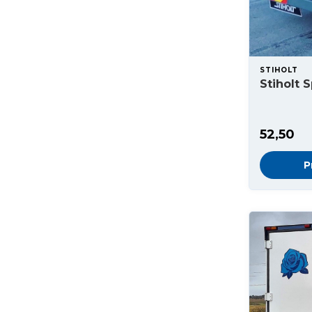
STIHOLT
Stiholt 
52,50
P