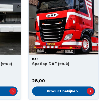
DAF
(stuk)
Spatlap DAF (stuk)
28,00
n
Product bekijken