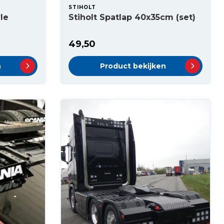
STIHOLT
le
Stiholt Spatlap 40x35cm (set)
49,50
n
Product bekijken