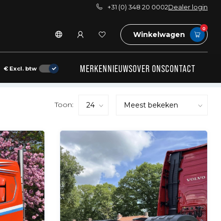
+31 (0) 348 20 0002
Dealer login
0
Winkelwagen
MERKEN
NIEUWS
OVER ONS
CONTACT
€
Excl. btw
Toon: