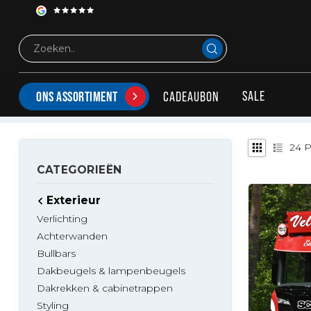
Exterieur
Spatlappen & -steunen
Spatlappen
SPATLAPPEN
Hier vind je alle spatlappen voor alle type trucks!
SALE
CADEAUBON
ONS ASSORTIMENT
24
P
CATEGORIEËN
Exterieur
Verlichting
Achterwanden
Bullbars
Dakbeugels & lampenbeugels
Dakrekken & cabinetrappen
Styling