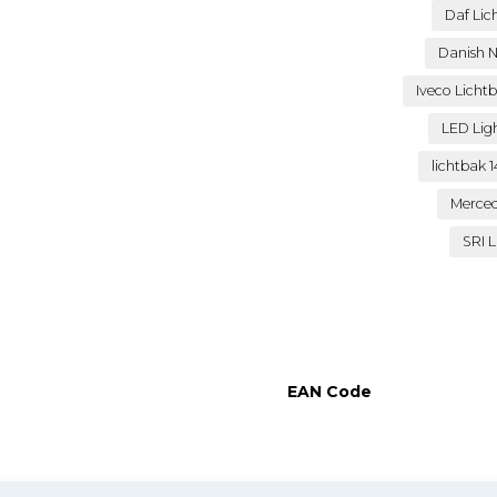
Daf Lic
Danish 
Iveco Licht
LED Lig
lichtbak
Merced
SRI 
EAN Code