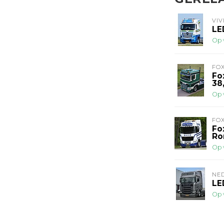
VIV
LE
Op 
FOX
Fo
38
Op 
FOX
Fo
Ro
Op 
NE
LE
Op 