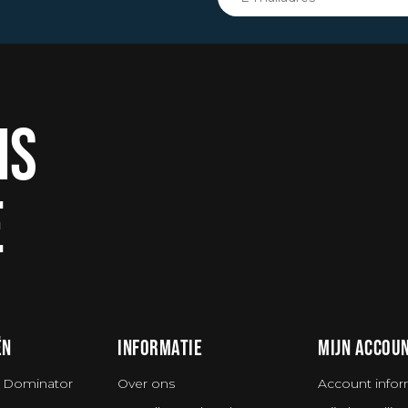
IS
E
ËN
INFORMATIE
MIJN ACCOU
 Dominator
Over ons
Account infor