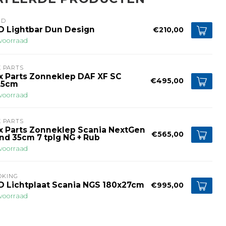
ID
D Lightbar Dun Design
€210,00
voorraad
 PARTS
x Parts Zonneklep DAF XF SC
€495,00
,5cm
voorraad
 PARTS
x Parts Zonneklep Scania NextGen
€565,00
nd 35cm 7 tplg NG + Rub
voorraad
DKING
D Lichtplaat Scania NGS 180x27cm
€995,00
voorraad