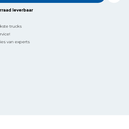
orraad leverbaar
ikste trucks
vice!
ies van experts