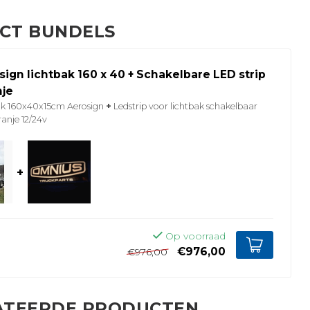
CT BUNDELS
sign lichtbak 160 x 40 + Schakelbare LED strip
nje
ak 160x40x15cm Aerosign
+
Ledstrip voor lichtbak schakelbaar
anje 12/24v
+
Op voorraad
€976,00
€976,00
ATEERDE PRODUCTEN