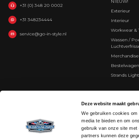
NIEUW!
+31 (0) 348 20 0002
Exterieur
+31 348234444
Interieur
Workwear & 
service@go-in-style.nl
Wassen / Poe
Luchtverfriss
Merchandise
Bestelwagen
Strands Light
Deze website maakt gebru
We gebruiken cookies om c
media te bieden en om ons
gebruik van onze site met
partners kunnen deze gege