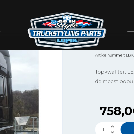
SRI Sign Sol
LED LI
AEROS
Artikelnummer: LB1
Topkwaliteit LE
de meest popula
758,