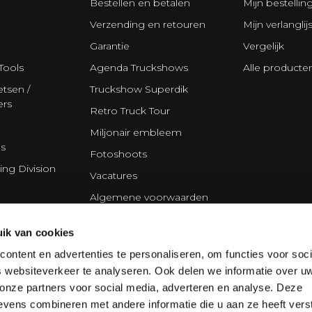
Bestellen en betalen
Mijn bestellin
Verzending en retouren
Mijn verlanglijs
Garantie
Vergelijk
Tools
Agenda Truckshows
Alle producte
tsen /
Truckshow Superdik
ers
Retro Truck Tour
Miljonair embleem
s
Fotoshoots
ing Division
Vacatures
Algemene voorwaarden
Disclaimer
ik van cookies
Privacy Statement
ontent en advertenties te personaliseren, om functies voor soci
Cookie policy
 websiteverkeer te analyseren. Ook delen we informatie over u
Partners
 onze partners voor social media, adverteren en analyse. Deze
vens combineren met andere informatie die u aan ze heeft vers