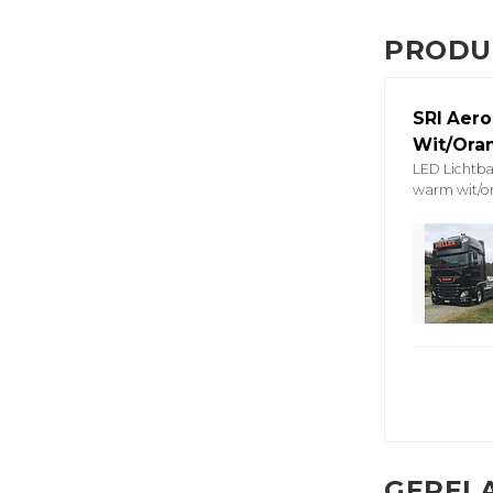
PRODU
SRI Aero
Wit/Ora
LED Lichtb
warm wit/or
GEREL