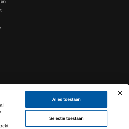
gen
t
n
Alles toestaan
al
w
Selectie toestaan
trekt