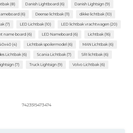
htbak
(8)
Danish Lightboard
(6)
Danish Lightsign
(9)
Nameboard
(6)
Deense lichtbak
(11)
dikke lichtbak
(10)
bak
(7)
LED Lichtbak
(10)
LED lichtbak vrachtwagen
(20)
ht name board
(6)
LED Nameboard
(6)
Lichtbak
(16)
 140x40
(4)
Lichtbak spoilermodel
(6)
MAN Lichtbak
(6)
es Lichtbak
(6)
Scania Lichtbak
(7)
SRI lichtbak
(6)
Lightsign
(7)
Truck Lightsign
(9)
Volvo Lichtbak
(6)
7423515473474