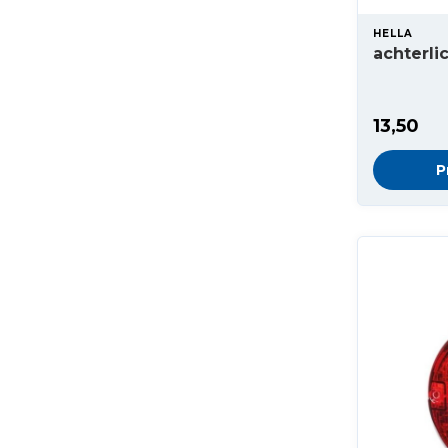
HELLA
achterli
13,50
P