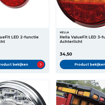
HELLA
lueFit LED 2-functie
Hella ValueFit LED 3-f
cht
Achterlicht
34,50
roduct bekijken
Product bekijke