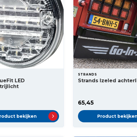
STRANDS
lueFit LED
Strands Izeled achterl
rijlicht
65,45
roduct bekijken
Product bekijke