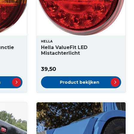
HELLA
unctie
Hella ValueFit LED
Mistachterlicht
39,50
n
Product bekijken