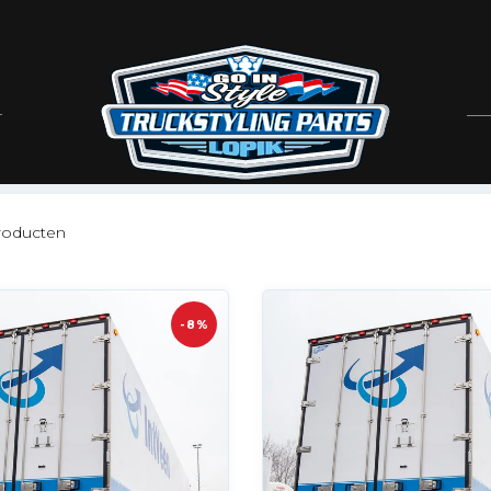
oducten
-8%