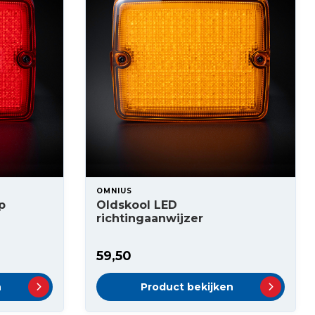
OMNIUS
p
Oldskool LED
richtingaanwijzer
59,50
n
Product bekijken