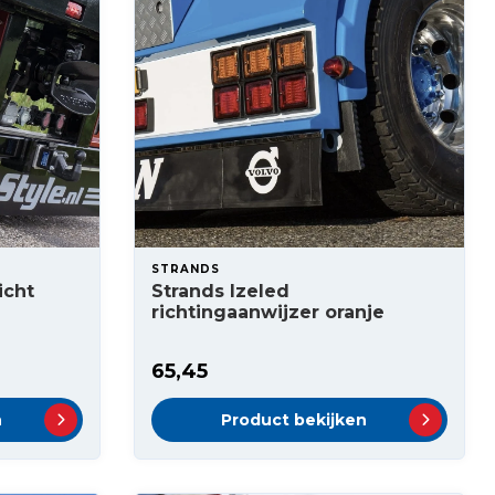
STRANDS
icht
Strands Izeled
richtingaanwijzer oranje
65,45
n
Product bekijken