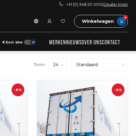
+31 (0) 348 20 0002
Dealer login
0
Winkelwagen
MERKEN
NIEUWS
OVER ONS
CONTACT
€
Excl. btw
Toon:
-8%
-6%