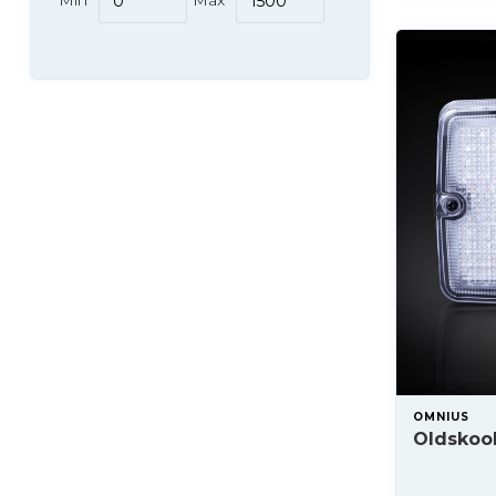
Min
Max
OMNIUS
Oldskool