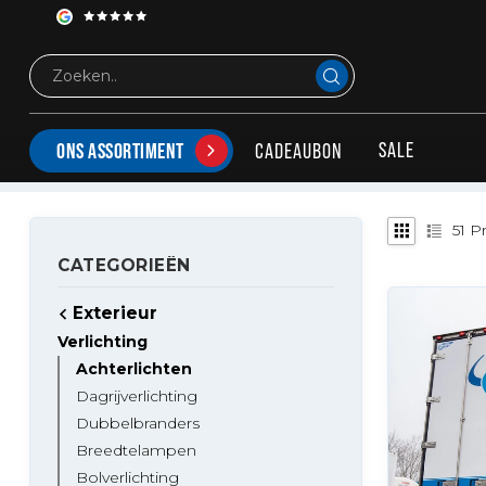
Exterieur
Verlichting
Achterlichten
ACHTERLICHTEN
De beste en mooiste achterlichten voor je voertuig
SALE
CADEAUBON
ONS ASSORTIMENT
51
Pr
CATEGORIEËN
Exterieur
Verlichting
Achterlichten
Dagrijverlichting
Dubbelbranders
Breedtelampen
Bolverlichting