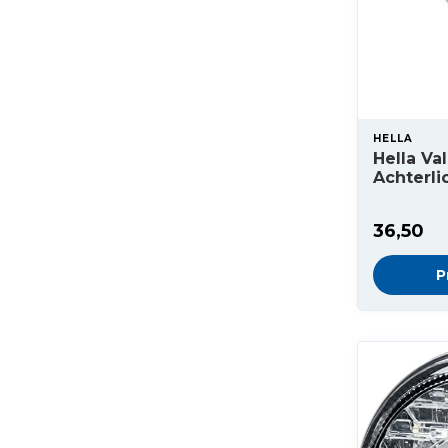
HELLA
Hella Va
Achterli
36,50
P