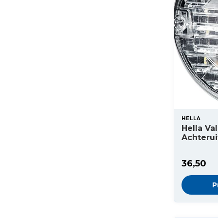
HELLA
Hella Va
Achteruit
36,50
P