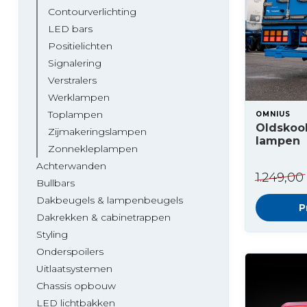
Contourverlichting
LED bars
Positielichten
Signalering
Verstralers
Werklampen
Toplampen
OMNIUS
Oldskool
Zijmakeringslampen
lampen
Zonnekleplampen
Achterwanden
1.249,00
Bullbars
Dakbeugels & lampenbeugels
P
Dakrekken & cabinetrappen
Styling
Onderspoilers
Uitlaatsystemen
Chassis opbouw
LED lichtbakken