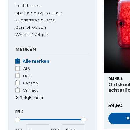
Luchthoorns
Spatlappen & -steunen
Windscreen guards
Zonnekleppen
Wheels / Velgen
MERKEN
Alle merken
GIS
Hella
OMNIUS
Ledson
Oldskoo
achterli
Omnius
Bekijk meer
59,50
PRIJS
P