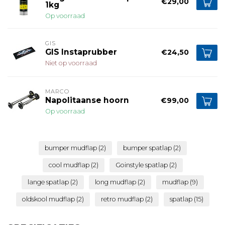
€29,00
1kg
Op voorraad
GIS
GIS Instaprubber
€24,50
Niet op voorraad
MARCO
Napolitaanse hoorn
€99,00
Op voorraad
bumper mudflap
(2)
bumper spatlap
(2)
cool mudflap
(2)
Goinstyle spatlap
(2)
lange spatlap
(2)
long mudflap
(2)
mudflap
(9)
oldskool mudflap
(2)
retro mudflap
(2)
spatlap
(15)