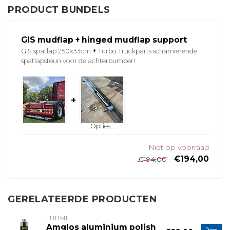
PRODUCT BUNDELS
GIS mudflap + hinged mudflap support
GIS spatlap 250x33cm
+
Turbo Truckparts scharnierende
spatlapsteun voor de achterbumper!
+
Opties...
Niet op voorraad
€194,00
€194,00
GERELATEERDE PRODUCTEN
LUHMI
Amglos aluminium polish