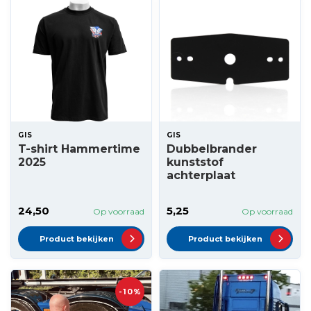
GIS
GIS
T-shirt Hammertime
Dubbelbrander
2025
kunststof
achterplaat
24,50
5,25
Op voorraad
Op voorraad
Product bekijken
Product bekijken
-10%