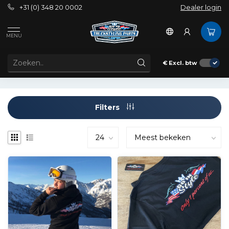
+31 (0) 348 20 0002
Dealer login
Merken
GIS
MENU
GIS
€
Excl. btw
Filters