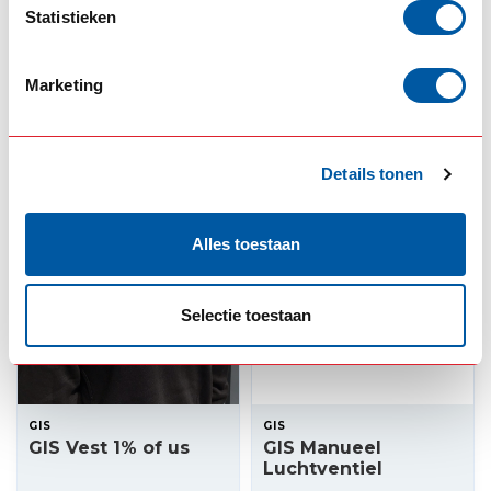
Statistieken
GIS
GIS
GIS Dubbelbrander
RVS Steun voor
Montage frame
Shocker XL
Marketing
21,00
99,00
Op voorraad
Op voorraad
Product bekijken
Product bekijken
Details tonen
Alles toestaan
Selectie toestaan
GIS
GIS
GIS Vest 1% of us
GIS Manueel
Luchtventiel