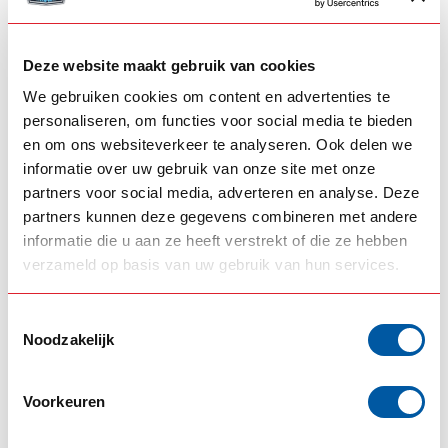
Deze website maakt gebruik van cookies
GIS
GIS
We gebruiken cookies om content en advertenties te
GIS spatlap
GIS Instaprubber
personaliseren, om functies voor social media te bieden
Hollandstyle
en om ons websiteverkeer te analyseren. Ook delen we
informatie over uw gebruik van onze site met onze
69,00
Op voorraad
partners voor social media, adverteren en analyse. Deze
24,50
Niet op voorraad
partners kunnen deze gegevens combineren met andere
Product bekijken
informatie die u aan ze heeft verstrekt of die ze hebben
verzameld op basis van uw gebruik van hun services.
Toestemmingsselectie
Noodzakelijk
Voorkeuren