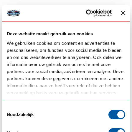
- Snelle levering!
GERELATEERDE PRODUCTEN
Deze website maakt gebruik van cookies
STRANDS
We gebruiken cookies om content en advertenties te
Strands Izeled achterlicht
€65,45
personaliseren, om functies voor social media te bieden
Op voorraad
en om ons websiteverkeer te analyseren. Ook delen we
informatie over uw gebruik van onze site met onze
STRANDS
Strands Izeled achterlicht
partners voor social media, adverteren en analyse. Deze
€66,55
Helder glas
partners kunnen deze gegevens combineren met andere
Op voorraad
informatie die u aan ze heeft verstrekt of die ze hebben
verzameld op basis van uw gebruik van hun services.
STRANDS
Strands Izeled rubber
€37,60
huis enkel
Toestemmingsselectie
Op voorraad
Noodzakelijk
STRANDS