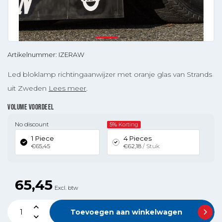
Artikelnummer: IZERAW
Led bloklamp richtingaanwijzer met oranje glas van Strands
uit Zweden
Lees meer
.
VOLUME VOORDEEL
No discount
5%
Korting
1 Piece
4 Pieces
€65,45
€62,18
/ Stuk
65,45
Excl. btw
Toevoegen aan winkelwagen