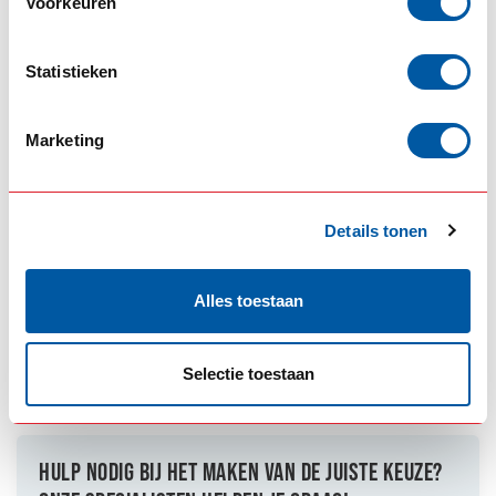
Voorkeuren
Strands Izeled rubber huis
€47,15
dubbel
Op voorraad
Statistieken
#keeponroling2020
(10)
Blokachterlicht
(10)
Marketing
Blokachterlicht LED
(10)
Deense bumper
(10)
Dikke bumper
(10)
Izeled quality
(12)
Izeled Taillight
(12)
Details tonen
LED achterlicht
(23)
Powerfull taillights
(10)
Square Taillight
(10)
Strands
(53)
Strands Izeled
(18)
Alles toestaan
Strands lighting division
(34)
Zweedse achterlichten
(10)
Selectie toestaan
SPECIFICATIES
HULP NODIG BIJ HET MAKEN VAN DE JUISTE KEUZE?