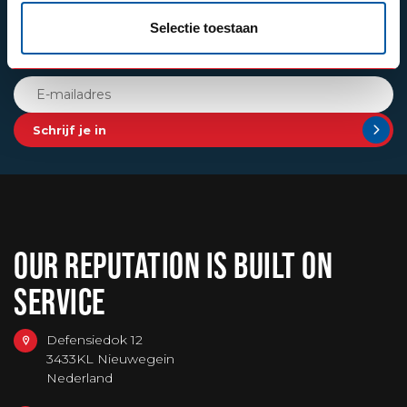
ABONNEER JE OP ONZE NIEUWSBRIEF
Selectie toestaan
Blijf op de hoogte over onze laatste acties
Schrijf je in
OUR REPUTATION IS BUILT ON
SERVICE
Defensiedok 12
3433KL Nieuwegein
Nederland