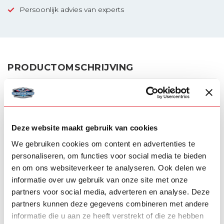
Persoonlijk advies van experts
PRODUCTOMSCHRIJVING
- Hella Valuefit
- LED achterlicht
Deze website maakt gebruik van cookies
- Met remlicht-functie
We gebruiken cookies om content en advertenties te
personaliseren, om functies voor social media te bieden
- 140 mm diameter
en om ons websiteverkeer te analyseren. Ook delen we
informatie over uw gebruik van onze site met onze
GERELATEERDE PRODUCTEN
partners voor social media, adverteren en analyse. Deze
partners kunnen deze gegevens combineren met andere
TYPEERROR: FAILED TO FETCH
informatie die u aan ze heeft verstrekt of die ze hebben
https://www.go-in-