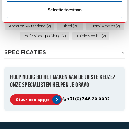
Amglos polijstmiddel
(3)
Amglos Polish
(3)
Amstutz
(5)
Selectie toestaan
Amstutz Amglos
(3)
Amstutz polish
(2)
Amstutz Switzerland
(2)
Luhmi
(20)
Luhmi Amglos
(2)
Professional polishing
(2)
stainless polish
(2)
SPECIFICATIES
HULP NODIG BIJ HET MAKEN VAN DE JUISTE KEUZE?
ONZE SPECIALISTEN HELPEN JE GRAAG!
+31 (0) 348 20 0002
Stuur een appje