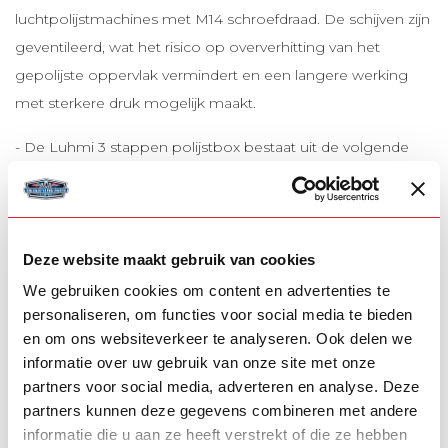
luchtpolijstmachines met M14 schroefdraad. De schijven zijn
geventileerd, wat het risico op oververhitting van het
gepolijste oppervlak vermindert en een langere werking
met sterkere druk mogelijk maakt.
- De Luhmi 3 stappen polijstbox bestaat uit de volgende
onderdelen:
1. 1x
Disc 1 First Step
Deze website maakt gebruik van cookies
2. 1x
Disc 2 Second Step
We gebruiken cookies om content en advertenties te
3. 1x
Luhmi Disc 3 Mirror Finish
personaliseren, om functies voor social media te bieden
en om ons websiteverkeer te analyseren. Ook delen we
4. 1x
Hard paste 1 First Step Amglos Series
informatie over uw gebruik van onze site met onze
partners voor social media, adverteren en analyse. Deze
5. 1x
Hard paste 2 First Step Amglos Series
partners kunnen deze gegevens combineren met andere
informatie die u aan ze heeft verstrekt of die ze hebben
6. 1x
Hard paste 3 Mirror Finish Amglos Series