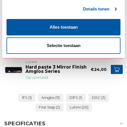
LUHMI
Hard paste 1 First Step
Details tonen
€24,00
Amglos Series
Op voorraad
Alles toestaan
LUHMI
Hard paste 2 Second Step
€24,00
Amglos Series
Selectie toestaan
Op voorraad
LUHMI
Hard paste 3 Mirror Finish
€24,00
Amglos Series
Op voorraad
1FS
(1)
Amglos
(11)
D1FS
(1)
DISC
(3)
First Step
(2)
Luhmi
(20)
SPECIFICATIES