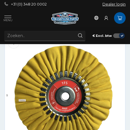
+31 (0) 348 20 0002
Dealer login
Disc 1 First Step
Disc 1 First Step
MENU
LUHMI
€
Excl. btw